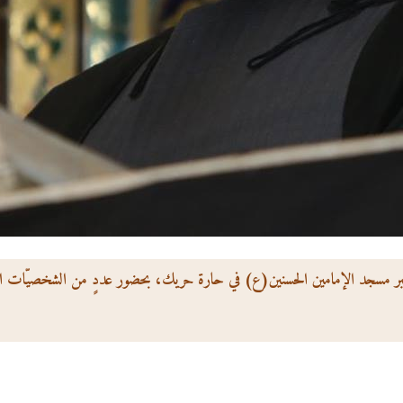
بر مسجد الإمامين الحسنين(ع) في حارة حريك، بحضور عددٍ من الشخصيّات العلمائ