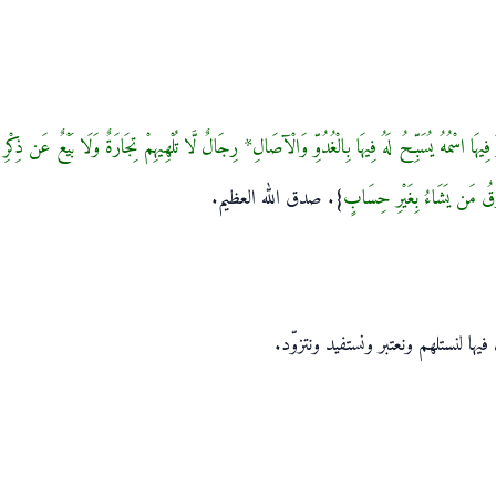
يهَا اسْمُهُ يُسَبِّحُ لَهُ فِيهَا بِالْغُدُوِّ وَالْآصَالِ* رِجَالٌ لَّا تُلْهِيهِمْ تِجَارَةٌ وَلَا بَيْعٌ عَن ذِكْرِ الل
ْزُقُ مَن يَشَاءُ بِغَيْرِ حِسَابٍ
}. صدق الله العظيم.
فيها لنستلهم ونعتبر ونستفيد ونتزوّد.