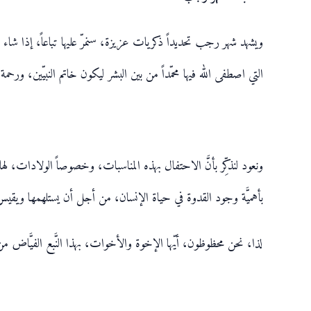
ويشهد شهر رجب تحديداً ذكريات عزيزة، سنمرّ عليها تباعاً، إذا شاء 
التي اصطفى الله فيها محمّداً من بين البشر ليكون خاتم النبيّين، ورح
ونعود لنذكِّر بأنَّ الاحتفال بهذه المناسبات، وخصوصاً الولادات، لها بع
بأهميَّة وجود القدوة في حياة الإنسان، من أجل أن يستلهمها ويقيس 
لذا، نحن محظوظون، أيّها الإخوة والأخوات، بهذا النَّبع الفيَّاض