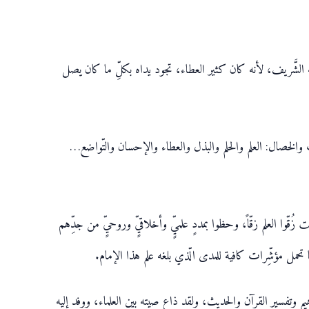
ه الشَّريف، لأنه كان كثير العطاء، تجود يداه بكلِّ ما كان يصل
والخصال: العلم والحلم والبذل والعطاء والإحسان والتّواضع…
ّوا العلم زقّاً، وحظوا بمددٍ علميٍّ وأخلاقيٍّ وروحيٍّ من جدِّهم
ا تحمل مؤشِّرات كافية للمدى الّذي بلغه علم هذا الإمام.
مفاهيم وتفسير القرآن والحديث، ولقد ذاع صيته بين العلماء، ووفد إليه