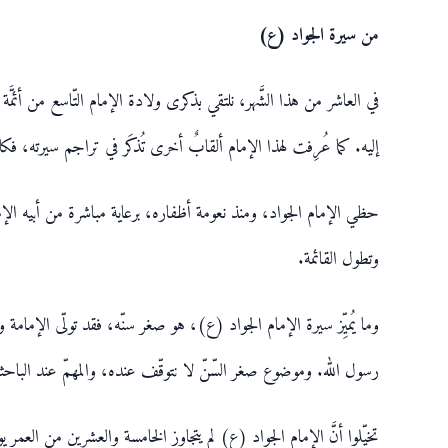
من سيرة الجواد (ع)
في العاشر من هذا الشَّهر، نلتقي بذكرى ولادة الإمام التّاسع من أئم
إليه. كما عُرِفت لهذا الإمام ألقابٌ أخرى تُذكَر في تراجم سيرته، فكان
حظي الإمام الجواد، ومنذ نعومة أظفاره، برعاية مباشرة من أبيه الإ
وتطول القائمة.
وما يُميِّز سيرة الإمام الجواد (ع)، هو صغر سنّه، فقد تولّى الإمامة 
رسول الله. وموضوع صغر السّنّ لا نتوقّف عنده، والمهمّ عند الباحثين ه
تخيّلوا أنَّ الإمام الجواد (ع) لم يتجاوز الخامسة والعشرين من العمر يو