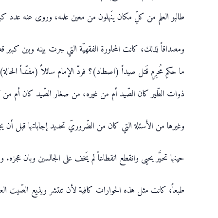
طالبو العلم من كلِّ مكان ينَهلون من معين علمه، وروى عنه عدد كبير
ومصداقاً لذلك، كانت المحاورة الفقهيّة التي جرت بينه وبين كبير قض
ما حكمِ مُحرِمٍ قَتل صيداً (اصطاد)؟ فردّ الإمام سائلاً (مفنّداً الحالة
ذوات الطّير كان الصّيد أم من غيره، من صغار الصّيد كان أم من كبارها،
وغيرها من الأسئلة التي كان من الضّروريّ تحديد إجاباتها قبل أن يج
حينها تحيَّر يحيى وانقطع انقطاعاً لم يَخف على الجالسين وبان عجزه
طبعاً، كانت مثل هذه الحوارات كافية لأن تنتشر ويذيع الصّيت العلم