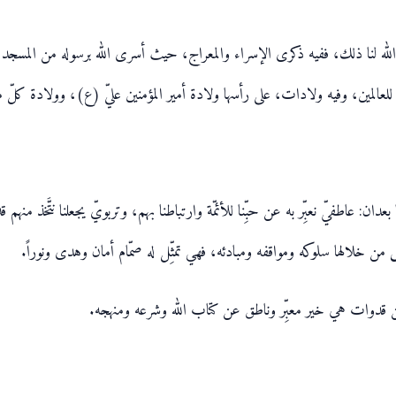
الله لنا ذلك، ففيه ذكرى الإسراء والمعراج، حيث أسرى الله برسوله من المسجد ا
مة للعالمين، وفيه ولادات، على رأسها ولادة أمير المؤمنين عليّ (ع)، وولادة كلّ 
دان: عاطفيّ نعبِّر به عن حبِّنا للأئمّة وارتباطنا بهم، وتربويّ يجعلنا نتَّخذ منهم
من خلالها سلوكه ومواقفه ومبادئه، فهي تمثِّل له صمّام أمان وهدى ونوراً.
 من قدوات هي خير معبِّر وناطق عن كتاب الله وشرعه ومنهجه.