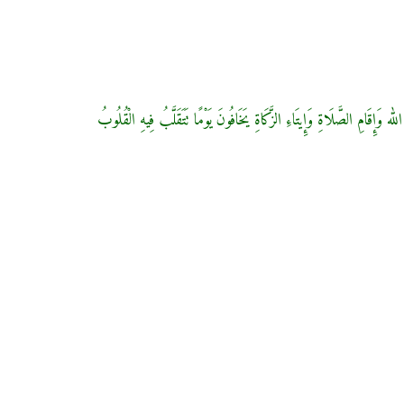
ه وَإِقَامِ الصَّلَاةِ وَإِيتَاءِ الزَّكَاةِ يَخَافُونَ يَوْمًا تَتَقَلَّبُ فِيهِ الْقُلُوبُ