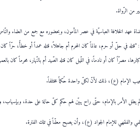
 من الرّواة.
اة عهد الخلافة العباسيّة في عصر المأمون، وبحضوره مع جمع من العلماء والنّاس.
): "قتله في حلّ أو حرم، عالماً كان المحرم أم جاهلاً، قتله عمداً أو خطأً، حرّاً كان 
 مصرّاً كان أو نادماً، في اللّيل كان قتله الصّيد أم بالنّهار، محرماً كان بالعمر
يب الإمام (ع)، ذلك لأنّ لكلّ واحدة حُكماً مختلفاً.
. ولم يطل الأمر بالإمام، حتّى راح يبيّن لهم حكم كلّ حالة على حدة، وبإسهاب، و
ي والفقهي للإمام الجواد (ع)، وأن يصبح معلّماً في تلك الفترة.