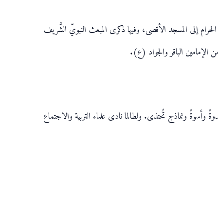
لحرام إلى المسجد الأقصى، وفيها ذكرى المبعث النبويّ الشَّريف
من الإمامين الباقر والجواد (ع).
 قدوةً وأسوةً ونماذج تُحتذى. ولطالما نادى علماء التربية والاجتماع