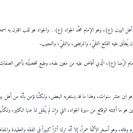
َّة أهل البيت (ع)، وهو الإمام محمَّد الجواد (ع)… والجواد هو لقب اقترن به اسم
 يُطلَق عليه القانع التقيّ، والمرتضى، والنقيّ، والنجيب.
مام الرِّضا (ع)، الّذي أفاض عليه من معين علمه، وطبع شخصيّته بأسمى الصفات 
وهو ابن عشر سنوات، وهذا ما قد يستغربه البعض، ولكنَّنا نؤمن بأنّه من أهل بيت زُق
و ما أثبتته الوقائع من سيرة الجواد، التي وإن لم يُنقل لنا عنها الكثير، ولكنَّه
م وفاته، وهو أصغر الأئمّة عمراً، إلا أنّه ترك أثراً كبيراً في الفقه والعقيدة وال