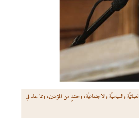
يّة والسياسيّة والاجتماعيّة، وحشدٍ من المؤمنين، ومما جاء في