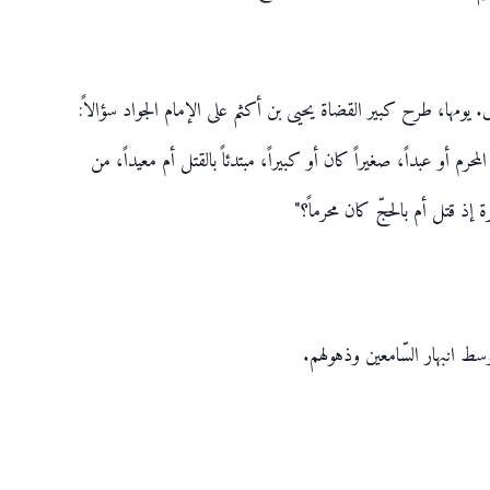
 يومها، طرح كبير القضاة يحيى بن أكثم على الإمام الجواد سؤالاً:
المحرم أو عبداً، صغيراً كان أو كبيراً، مبتدئاً بالقتل أم معيداً، من
ة إذ قتل أم بالحجّ كان محرماً؟"
سط انبهار السّامعين وذهولهم.