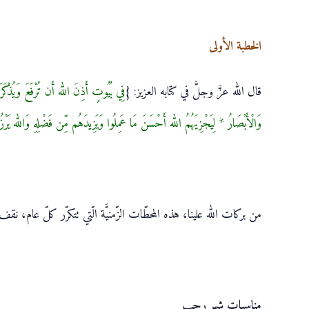
الخطبة الأولى
قال الله عزَّ وجلَّ في كتابه العزيز: {
فِي بُيُوتٍ أَذِنَ الله أَن تُرْفَعَ وَيُذْكَرَ فِ
وَالْأَبْصَارُ * لِيَجْزِيَهُمُ الله أَحْسَنَ مَا عَمِلُوا وَيَزِيدَهُم مِّن فَضْلِهِ وَالله يَر
من بركات الله علينا، هذه المحطّات الزّمنيَّة الّتي تتكرّر كلّ عام، نقف 
مناسبات شهر رجب