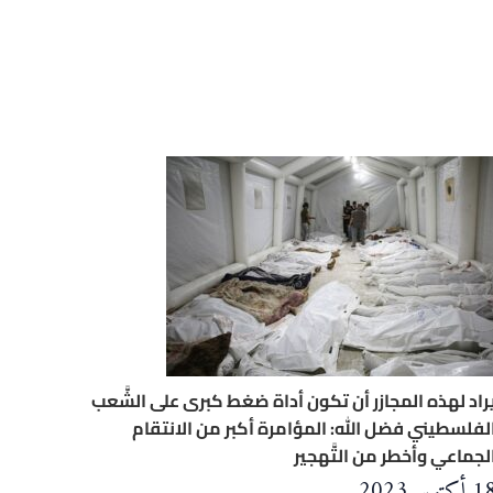
راد لهذه المجازر أن تكون أداة ضغط كبرى على الشَّعب
لفلسطيني فضل الله: المؤامرة أكبر من الانتقام
لجماعي وأخطر من التَّهجير
 أكتوبر, 2023