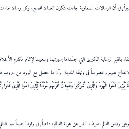
شيراً إلى أن الرسالات السماوية جاءت لتكون العدالة للجميع، وكل رسالة جاءت
القيم الرسالية الكبرى التي جسّداها بسيرتهما وسعيهما لإتمام مكارم الأخلاق
نفتاح عليهم وخصوصاً في وثيقة المدينة وأن ما حصل مع اليهود من حروب فلأنهم
 لِّلَّذِينَ آمَنُوا الْيَهُودَ وَالَّذِينَ أَشْرَكُوا وَلَتَجِدَنَّ أَقْرَبَهُم مَّوَدَّةً لِّلَّذِينَ آمَنُوا الَّذِينَ قَالُ
ة وعلى رفض الظلم بصرف النظر عن هوية الظالم، داعياً إلى وقوفنا جميعاً ضد الظل