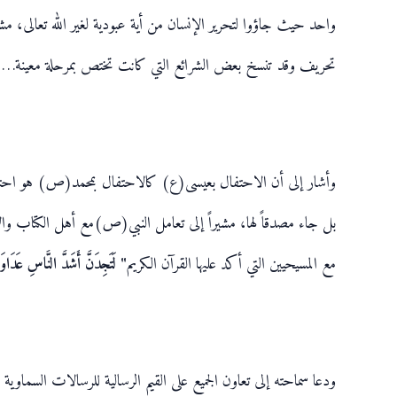
واحد حيث جاؤوا لتحرير الإنسان من أية عبودية لغير الله تعالى، م
تحريف وقد تنسخ بعض الشرائع التي كانت تختص بمرحلة معينة…
وأشار إلى أن الاحتفال بعيسى(ع) كالاحتفال بمحمد(ص) هو احتفاء ب
بل جاء مصدقاً لها، مشيراً إلى تعامل النبي(ص)مع أهل الكتاب والا
مع المسيحيين التي أكد عليها القرآن الكريم
"
لَتَجِدَنَّ أَشَدَّ النَّاسِ عَدَاوَةً
ودعا سماحته إلى تعاون الجميع على القيم الرسالية للرسالات السماوي