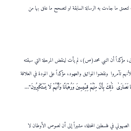
 لتعمق ما جاءت به الرسالة السابقة او لتصحح ما علق بها من
، مؤكداً أن النبي محمد(ص)، لم يأت لينقض المرحلة التي سبقته
 تآمروا ونقضوا المواثيق والعهود، مؤكداً على المودة في العلاقة
وا إِنَّا نَصَارَىٰ ذَٰلِكَ بِأَنَّ مِنْهُمْ قِسِّيسِينَ وَرُهْبَانًا وَأَنَّهُمْ لَا يَسْتَكْبِرُونَ"…
م الصهيوني في فلسطين المحتلة، مشيراً إلى أن لصوص الأوطان لا