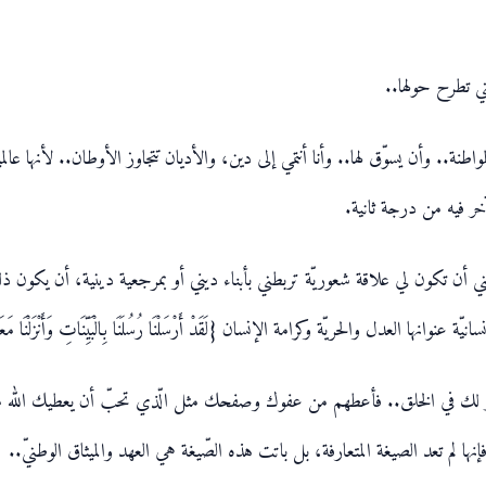
تي تطرح حولها..
نة.. وأن يسوّق لها.. وأنا أنتمي إلى دين، والأديان تتجاوز الأوطان.. لأنها عالم
آخر فيه من درجة ثانية.
يعني أن تكون لي علاقة شعوريّة تربطني بأبناء ديني أو بمرجعية دينية، أن يكون ذلك
ل والحريّة وكرامة الإنسان {لَقَدْ أَرْسَلْنَا رُسُلَنَا بِالْبَيِّنَاتِ وَأَنْزَلْنَا مَعَهُمُ 
نظير لك في الخلق.. فأعطهم من عفوك وصفحك مثل الّذي تحبّ أن يعطيك الله
نها لم تعد الصيغة المتعارفة، بل باتت هذه الصّيغة هي العهد والميثاق الوطنيّ..