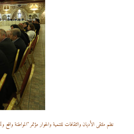
نظم ملتقى الأديان والثقافات للتنمية والحوار مؤتمر "المواطنة واقع