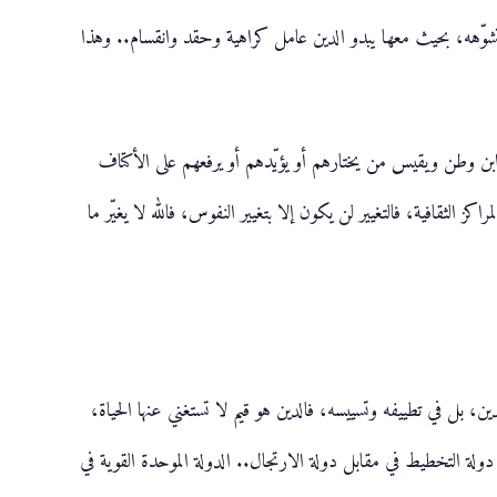
 وتشوّهه، بحيث معها يبدو الدين عامل كراهية وحقد وانقسام.. وهذا
بن وطن ويقيس من يختارهم أو يؤيّدهم أو يرفعهم على الأكتاف
الثقافية، فالتغيير لن يكون إلا بتغيير النفوس، فالله لا يغيّر ما
دين، بل في تطييفه وتسييسه، فالدين هو قيم لا تستغني عنها الحياة،
دولة التخطيط في مقابل دولة الارتجال.. الدولة الموحدة القوية في