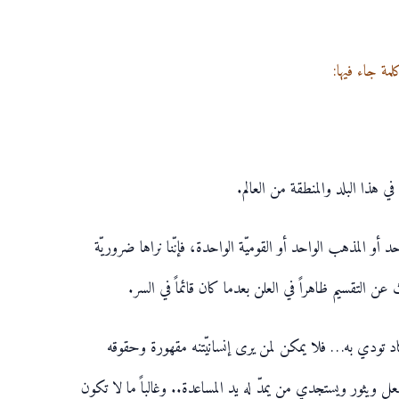
مة جاء فيها:
ي هذا البلد والمنطقة من العالم.
أو المذهب الواحد أو القوميّة الواحدة، فإنّنا نراها ضروريّة
ن التقسيم ظاهراً في العلن بعدما كان قائماً في السر.
اد تودي به… فلا يمكن لمن يرى إنسانيّتنه مقهورة وحقوقه
فعل ويثور ويستجدي من يمدّ له يد المساعدة.. وغالباً ما لا تكون