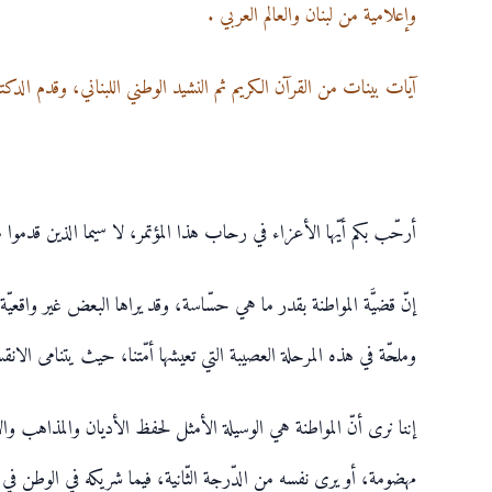
وإعلامية من لبنان والعالم العربي .
آيات بينات من القرآن الكريم ثم النشيد الوطني اللبناني، وقدم الدكتو
أرحّب بكم أيّها الأعزاء في رحاب هذا المؤتمر، لا سيما الذين قدموا م
إنّ قضيَّة المواطنة بقدر ما هي حسّاسة، وقد يراها البعض غير واقعيّ
وملحّة في هذه المرحلة العصيبة التي تعيشها أمّتنا، حيث يتنامى الا
إننا نرى أنّ المواطنة هي الوسيلة الأمثل لحفظ الأديان والمذاهب 
مهضومة، أو يرى نفسه من الدّرجة الثّانية، فيما شريكه في الوطن في ال