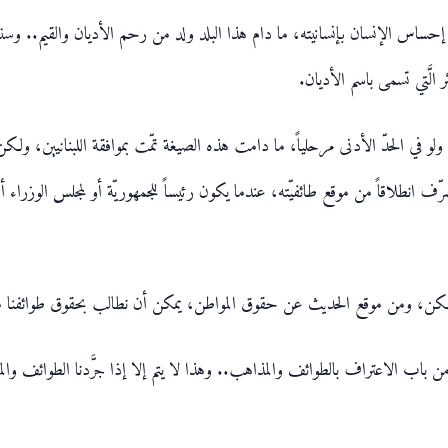
ى في إحساس الإنسان بإنسانيته، ما دام هذا البلد ولد من رحم الأديان والقيم.. وس
لَّتي تسمى باسم الأديان.
ولو في الحدّ الأدنى مرحلياً، ما دامت هذه الصيغة تمّت بموافقة اللبنانيين، ولك
نطلاقاً من موقع طائفيّته، عندما يكون رئيساً للجمهوريّة أو لمجلس الوزراء أو ل
.. لكن، ومن موقع الحديث عن حقوق المواطن، يمكن أن نطالب بحقوق طوائفنا م
لك من باب الاعتراف بالطوائف والمذاهب.. وهذا لا يتم إلا إذا جرَّدنا الطوائف وا