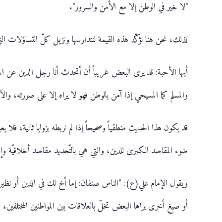
"لا خير في الوطن إلا مع الأمن والسرور".
لذلك، نحن هنا نؤكّد هذه القيمة لنتدارسها ونزيل كلّ التساؤلات ال
أيها الأحبة: قد يرى البعض غريباً أن أتحدث أنا رجل الدين عن المواط
والمسلم كما المسيحي إذا آمن بالوطن فهو لا يراه إلا على صورته، وال
قد يكون هذا الحديث منطقياً وصحيحاً إذا لم نربطه بزوايا ثانية، فلا 
ضوء المقاصد الكبرى للدين، والتي هي بالتّحديد مقاصد أخلاقيّة وإنسانيّة عنوانها العد
ويقول الإمام علي(ع): "الناس صنفان: إما أخ لك في الدين أو 
أو صيغ أخرى يراها البعض تخلّ بالعلاقات بين المواطنين المختلفين، فإ