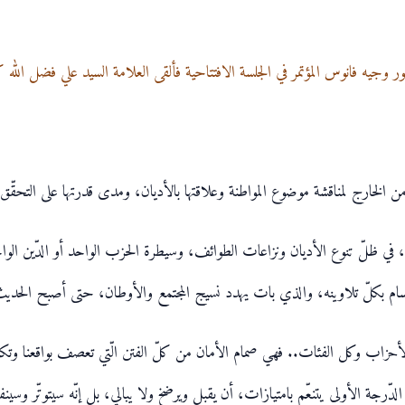
ر وجيه فانوس المؤتمر في الجلسة الافتتاحية فألقى العلامة السيد علي فضل الله كل
ن الخارج لمناقشة موضوع المواطنة وعلاقتها بالأديان، ومدى قدرتها على التحقّق ف
ة، في ظلّ تنوع الأديان ونزاعات الطوائف، وسيطرة الحزب الواحد أو الدّين الواحد 
نقسام بكلّ تلاوينه، والذي بات يهدد نسيج المجتمع والأوطان، حتى أصبح الحديث ع
والأحزاب وكل الفئات.. فهي صمام الأمان من كلّ الفتن الّتي تعصف بواقعنا وتك
دّرجة الأولى يتنعّم بامتيازات، أن يقبل ويرضخ ولا يبالي، بل إنّه سيتوتّر وسين