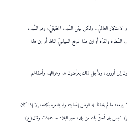
أو الاستكبار العالميّ.. ولكن يبقى السّبب الحقيقيّ، وهو السَّبب
وة والقوّة أو ابن هذا الموقع السياسيّ النافذ أو ابن هذا
ون إلى أوروبا، ولأجل ذلك يعرّضون هم وعوائلهم وأطفالهم
ه، ما لم يحفظ له الوطن إنسانيته ولم يشعره بكيانه، إلا إذا كان
ل(ع): "ليس بلد أحقّ بك من بلد، خير البلاد ما حملك". وقال(ع):