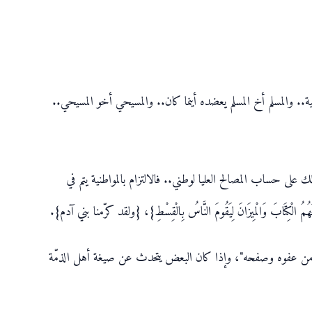
ية.. والمسلم أخ المسلم يعضده أينما كان.. والمسيحي أخو المسيحي..
 على حساب المصالح العليا لوطني.. فالالتزام بالمواطنية يتم في
الْكِتَابَ وَالْمِيزَانَ لِيَقُومَ النَّاسُ بِالْقِسْطِ}، {ولقد كرّمنا بني آدم}.
 من عفوه وصفحه"، وإذا كان البعض يتحدث عن صيغة أهل الذمّة