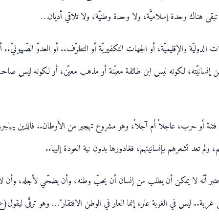
تبقى هناك وحدة إسلاميَّة، ولا وحدة وطنيّة، ولا تلاقي أديان…
ت الدوليّة والإقليميّة، أو الجهات التكفيريّة أو التطرّف.. أو العدوّ الصّهيونيّ.. 
انيّته، لكونه ليس ابن طائفة معيّنة أو مذهب معيّن، أو لكونه ليس صاحب السّط
 فتنة أو حرب، عاجلاً أم آجلاً، وهو مشروع تهجير من الأوطان.. فالذين يهاجر
هم، ولم تعد تشعرهم بإنسانيتهم، فغادورها بدون نية العودة إليها..
ر أنّه لا يمكن أن يطلب من إنسان أن يحبّ وطنه، وأن يضحّي لأجله، وأن لا يبيع
طن غربة.. ليس في الغربة عار، إنما العار في الوطن الافتقار"… وهو ترقّى ليقو