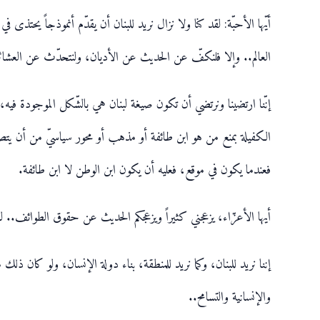
أيّها الأحبّة: لقد كنا ولا نزال نريد للبنان أن يقدّم أنموذجاً يحتذ
العالم.. وإلا فلنكفّ عن الحديث عن الأديان، ولنتحدّث عن العشائر ا
إنّنا ارتضينا ونرتضي أن تكون صيغة لبنان هي بالشّكل الموجودة فيه، 
الكفيلة بمنع من هو ابن طائفة أو مذهب أو محور سياسيّ من أن يتصرّف ا
فعندما يكون في موقع، فعليه أن يكون ابن الوطن لا ابن طائفة.
أيها الأعزّاء، يزعجني كثيراً ويزعجكم الحديث عن حقوق الطوائف
إننا نريد للبنان، وكما نريد للمنطقة، بناء دولة الإنسان، ولو كان ذ
والإنسانية والتسامح..