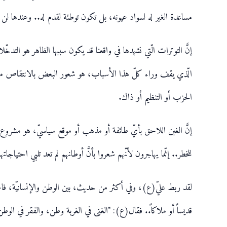
مساعدة الغير له لسواد عيونه، بل تكون توطئة لقدم له.. وعندها لن 
إنَّ التوترات الّتي نشهدها في واقعنا قد يكون سببها الظاهر هو التدخّلا
الّذي يقف وراء كلّ هذا الأسباب، هو شعور البعض بالانتقاص من إنس
الحزب أو التنظيم أو ذاك.
إنَّ الغبن اللاحق بأيّ طائفة أو مذهب أو موقع سياسيّ، هو مشروع
للخطر.. إنّما يهاجرون لأنّهم شعروا بأنَّ أوطانهم لم تعد تلبي احتياجات
لقد ربط عليّ(ع)، وفي أكثر من حديث، بين الوطن والإنسانيّة، فاعتب
قديساً أو ملاكاً.. فقال(ع): "الغنی في الغربة وطن، والفقر في الو