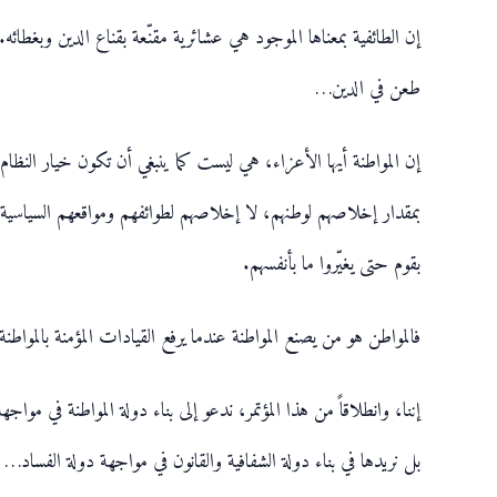
إن الطائفية بمعناها الموجود هي عشائرية مقنّعة بقناع الدين وبغطائ
طعن في الدين…
إن المواطنة أيها الأعزاء، هي ليست كما ينبغي أن تكون خيار النظ
بمقدار إخلاصهم لوطنهم، لا إخلاصهم لطوائفهم ومواقعهم السياسية.. إن 
بقوم حتى يغيّروا ما بأنفسهم.
فالمواطن هو من يصنع المواطنة عندما يرفع القيادات المؤمنة بالمواط
إننا، وانطلاقاً من هذا المؤتمر، ندعو إلى بناء دولة المواطنة في موا
بل نريدها في بناء دولة الشفافية والقانون في مواجهة دولة الفساد… 