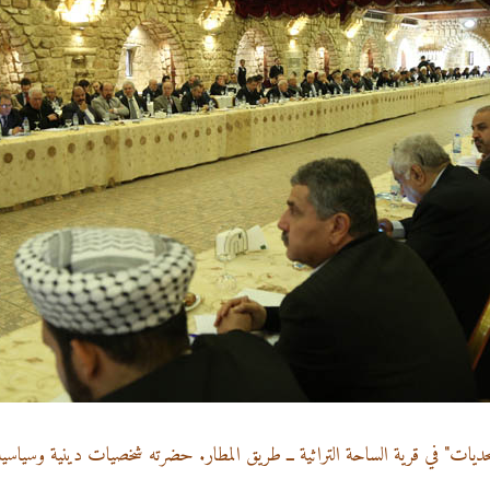
 وتحديات" في قرية الساحة التراثية ــ طريق المطار. حضرته شخصيات دينية وسياسي