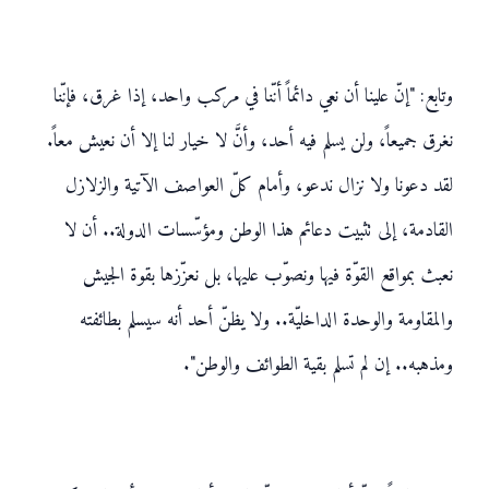
وتابع: "إنّ علينا أن نعي دائماً أنّنا في مركب واحد، إذا غرق، فإنّنا
نغرق جميعاً، ولن يسلم فيه أحد، وأنَّ لا خيار لنا إلا أن نعيش معاً.
لقد دعونا ولا نزال ندعو، وأمام كلّ العواصف الآتية والزلازل
القادمة، إلى تثبيت دعائم هذا الوطن ومؤسّسات الدولة.. أن لا
نعبث بمواقع القوّة فيها ونصوّب عليها، بل نعزّزها بقوة الجيش
والمقاومة والوحدة الداخليّة.. ولا يظنّ أحد أنه سيسلم بطائفته
ومذهبه.. إن لم تسلم بقية الطوائف والوطن".