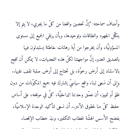
وأضاف سماحته: "إنَّ تحصين واقعنا من كلّ ما يجري، لا يتم إلا
بتكتّل الجهود والطاقات وتوحيدها، وبأن يرتقي الجميع إلى مستوى
المسؤوليَّة، وأن يخرجوا من أية رهانات خاطئة يستبدلون فيها
بالصديق العدو. إنَّ مواجهتنا لكلّ هذه التحديات، لا يمكن أن تنجح
بالاستناد إلى أرض رخوّة، بل تحتاج إلى أرض صلبة نقف عليها..
وإلى أن نسعى لبناء واقع سياسيّ يشارك فيه جميع المكوّنات من دون
ظلم أو تمييز، أن نعمّق وحدتنا الداخليَّة، كلٌ في موقعه، على أساس
حفظ كلّ منا لحقوق الآخر.. أن نسعى لتأكيد الوحدة الإسلاميَّة،
بفضح الأسس الهشّة لخطاب التكفير، ونبذ خطاب الإقصاء