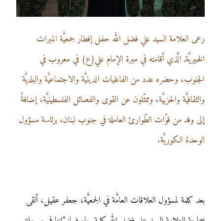
رعى العلامة السيد علي فضل الله حفل إفطار جمعيَّة المبرات
الخيريَّةـ الَّذي أقامته في مبرة الإمام علي(ع) في معروب في
الجنوب، وحضره عدد من الفاعليات الدينيَّة والاجتماعيَّة والبلديَّة
والثقافيَّة والحزبيَّة، وممثّلون عن القوى والفصائل الفلسطينيَّة، إضافةً
إلى وفد من قوّات الطّوارئ العاملة في جنوب لبنان، برئاسة مسؤول
الوحدة الكوريَّة.
بعد كلمة لمسؤول العلاقات العامَّة في الجمعيَّة، جعفر عقيل، ألقى
سماحة العلامة السيد علي فضل الله كلمة جاء فيها: "إننا في مرحلة