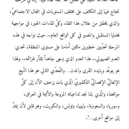
نحتاج فيها إلى التكاتف على مختلف المستويات في المجال الاجتماعيّ،
والذي يتحقق من خلال هذا اللقاء وكلّ لقاءات الخير، في مواجهة
قضايا المستقبل والمصير في كل الواقع العام.. حيث نواجه في هذه
المرحلة تحدّيين خطيرين ماثلين أمامنا على مستوى المنطقة؛ تحدي
العدو الصهيوني.. هذا العدو الذي يسعى جاهداً للثأر لهزائمه.. ولهذا
هو يتوعّد ويتهدد القرى والمدن… والتّحدّي الثاني هو هذا النّهج
الإلغائيّ الإقصائيّ التكفيريّ الّذي بات يزحف الآن إلى كلّ
مواقعنا، والّذي بتنا نجد تداعياته المروعة والأليمة في العراق،
وسوريا، والسعودية، وليبيا، وتونس، والكويت، وهو قابل لأن يمتدّ
إلى مواقع أخرى…".