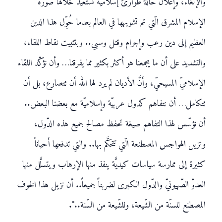
والإلغاء، وإعلان حالة طوارئ إسلامية نستعيد خلالها صورة
الإسلام المشرق الّتي تم تشويهها في العالم بعدما حُوِّل هذا الدين
العظيم إلى دين رعب وإجرام وقتل وسبي.. وبتثبيت نقاط اللقاء،
والتشديد على أن ما يجمعنا هو أكثر بكثير مما يفرقنا… وأن نؤكّد اللقاء
الإسلاميّ المسيحيّ، وأنَّ الأديان لم يرد لها الله أن تتصارع، بل أن
تتكامل… أن نتفاهم كدول عربيّة وإسلاميّة مع بعضنا البعض..
أن نؤسّس لهذا التفاهم صيغة تحفظ مصالح جميع هذه الدّول،
وتزيل الهواجس المصطنعة الّتي تتحكَّم بها.. والتي تدفعها أحياناً
كثيرة إلى ممارسة سياسات كيديَّة ينفذ منها الإرهاب ويتسلَّل منها
العدوّ الصّهيونيّ والدّول الكبرى لضربناً جميعاً.. أن نزيل هذا الخوف
المصطنع للسنّة من الشّيعة، وللشّيعة من السّنة..".