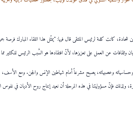
للحوار والتنمية السّنويّ في فندق غولدن توليب، بحضور شخصيات دينية وحزبية 
ادة، كانت كلمة لرئيس الملتقى قال فيها: "يمثّل هذا اللقاء المبارك فرصة جميلة ت
وثقافات عن العمل على تعزيزها، لأنّ افتقادها هو السَّبب الرئيس للكثير مما نع
ه وحساسياته وعصبياته، يصبح مشرعاً أمام شياطين الإنس والجن. ومع الأسف، فإنّ
 ولذلك فإنّ مسؤوليتنا في هذه المرحلة أن نعيد إنتاج روح الأديان في نفوس الذي