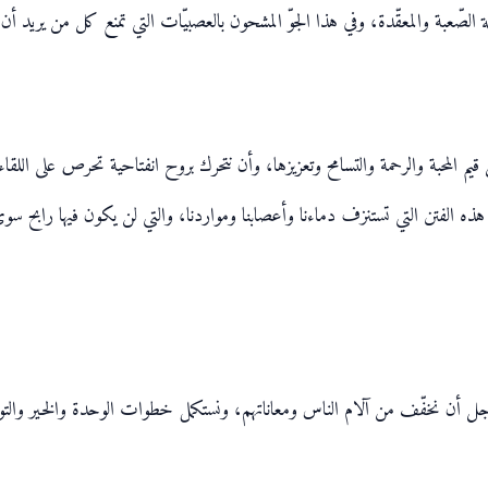
ة الصّعبة والمعقّدة، وفي هذا الجوّ المشحون بالعصبيّات التي تمنع كل من يريد أ
المحبة والرحمة والتسامح وتعزيزها، وأن نتحرك بروح انفتاحية تحرص على اللقاء 
ذه الفتن التي تستنزف دماءنا وأعصابنا ومواردنا، والتي لن يكون فيها رابح سوى هؤ
أجل أن نخفّف من آلام الناس ومعاناتهم، ونستكمل خطوات الوحدة والخير والتو