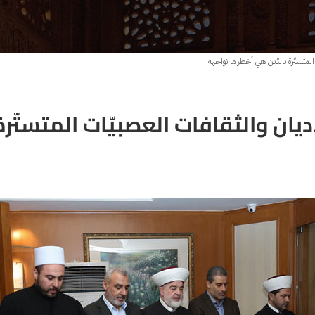
المتستّرة بالدّين هي أخطر ما نواجهه
ان والثّقافات العصبيّات المتستّرة