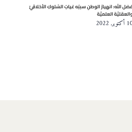
ضل الله: انهيارُ الوطنِ سببُه غيابُ السّلوكِ الأخلاقيِّ
العقليَّة العلميَّة
 أكتوبر, 2022