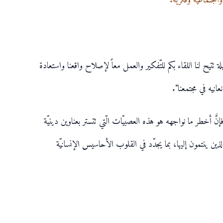
واجتماعية وفكرية.
تيح لنا اللقاء بكم للتّفكير والعمل معاً لإصلاح واقعنا واستعادة
انيه في مجتمعنا".
َ أخطر ما نواجهه هو هذه العصبيّات الّتي تتستر بعناوين دينيّة
ن ينتمون إليها، بما يجدّد في القلوب الأحاسيس الإنسانيّة