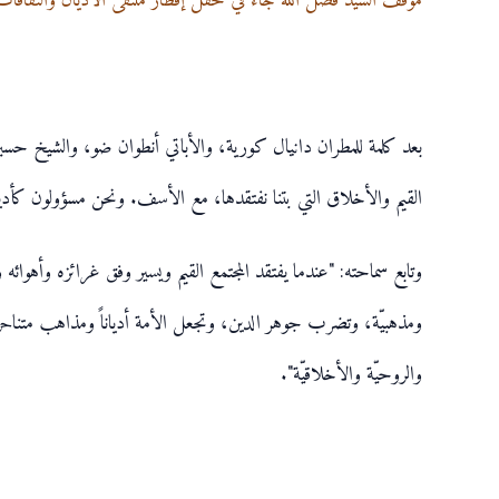
موقف السيد فضل الله جاء في حفل إفطار ملتقى الأديان والثقافات 
بعد كلمة للمطران دانيال كورية، والأباتي أنطوان ضو، والشيخ حسين شح
القيم والأخلاق التي بتنا نفتقدها، مع الأسف. ونحن مسؤولون كأديان 
وتابع سماحته: "عندما يفتقد المجتمع القيم ويسير وفق غرائزه وأهوائ
ومذهبيّة، وتضرب جوهر الدين، وتجعل الأمة أدياناً ومذاهب متناحرة،
والروحيّة والأخلاقيّة".