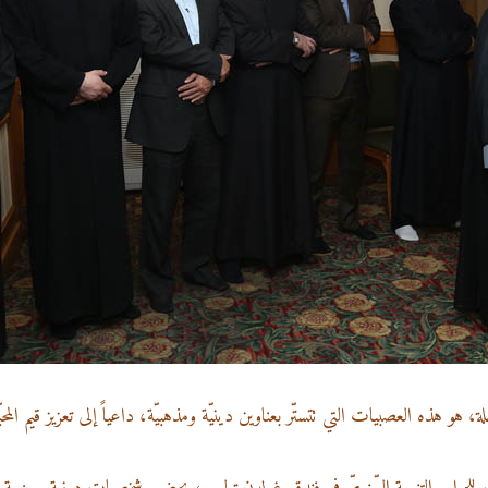
هو هذه العصبيات التي تتستّر بعناوين دينيّة ومذهبيّة، داعياً إلى تعزيز قيم المحبّة