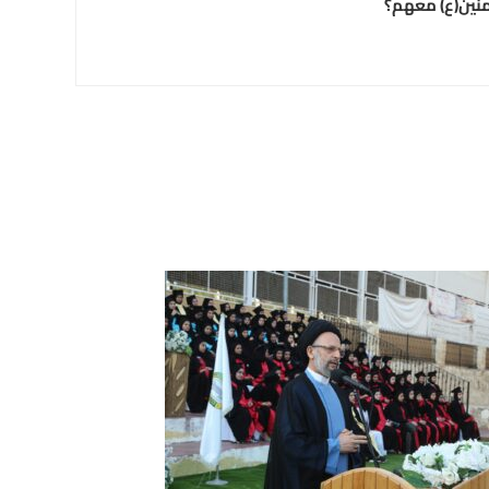
منين(ع) معهم؟