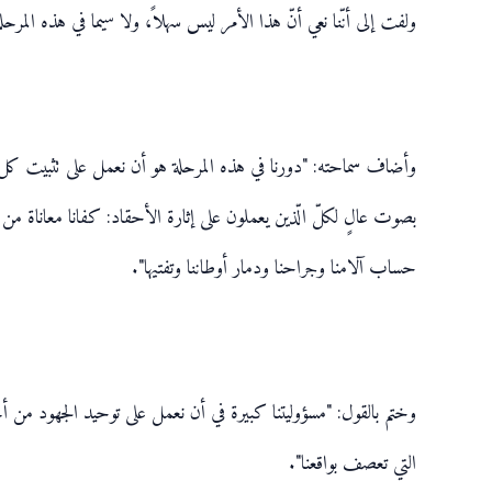
ولفت إلى أنّنا نعي أنّ هذا الأمر ليس سهلاً، ولا سيما في هذه المرحل
وأضاف سماحته: "دورنا في هذه المرحلة هو أن نعمل على تثبيت كل قيم 
بصوت عالٍ لكلّ الّذين يعملون على إثارة الأحقاد: كفانا معاناة من ه
حساب آلامنا وجراحنا ودمار أوطاننا وتفتيها".
وختم بالقول: "مسؤوليتنا كبيرة في أن نعمل على توحيد الجهود من 
التي تعصف بواقعنا".