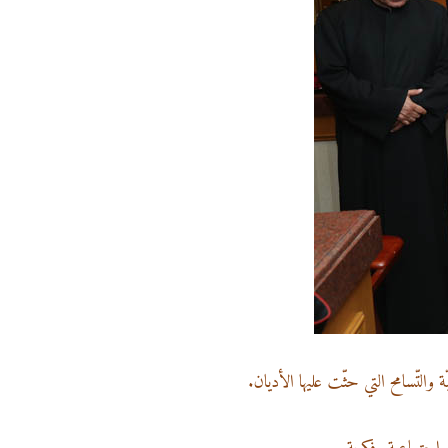
 والتّسامح التي حثّت عليها الأديان.