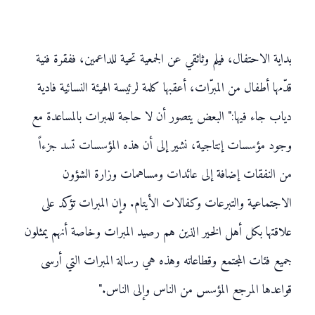
بداية الاحتفال، فيلم وثائقي عن الجمعية تحية للداعمين، ففقرة فنية
قدّمها أطفال من المبرّات، أعقبها كلمة لرئيسة الهيئة النسائية فادية
دياب جاء فيها:" البعض يتصور أن لا حاجة للمبرات بالمساعدة مع
وجود مؤسسات إنتاجية، نشير إلى أن هذه المؤسسات تسد جزءاً
من النفقات إضافة إلى عائدات ومساهمات وزارة الشؤون
الاجتماعية والتبرعات وكفالات الأيتام. وإن المبرات تؤكد على
علاقتها بكل أهل الخير الذين هم رصيد المبرات وخاصة أنهم يمثلون
جميع فئات المجتمع وقطاعاته وهذه هي رسالة المبرات التي أرسى
قواعدها المرجع المؤسس من الناس وإلى الناس."