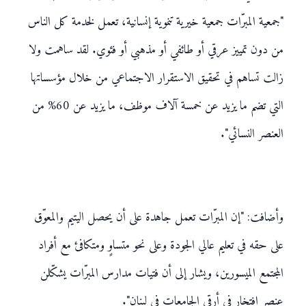
"جمعية المبرّات جمعية خيرية تنموية إنسانية، تعمل لخدمة كل الناس
من دون تمييز عرقي أو طائفي أو مذهبي أو فئوي. لقد ساهمت ولا
زالت تساهم في تحقيق الاستقرار الاجتماعي من خلال مؤسساتها
التي تضم ما يزيد عن خمسة آلاف موظف، ما يزيد عن 60% من
العنصر النسائي".
وأضافت: "إن المبرّات تعمل جاهدة على أن يحصل اليتيم والمعوّق
على حقه في تعليم عالي الجودة وعلى نحو متساوٍ ومتكافئ مع أفراد
المجتمع الميسورين، ويشار إلى أن فتيات مدارس المبرّات يشكّلن
عنصر افتخار في أرقى الجامعات في لبنان".