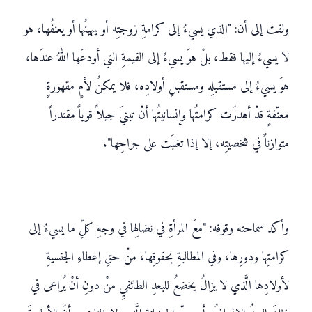
ولفت إلى أن: "الذي يسيءُ إلى كرامةِ زوجتِه أو يهينُها أو يعنفُها، هو
لا يسيءُ إليها فقط، بلْ هوَ يسيءُ إلى القيمةِ التي أودعَها اللهُ عندَها،
هوَ يسيءُ إلى مستقبلِه ومستقبلِ أولادِه، فلا يمكنُ لأمٍ مقهورةٍ
معنّفةٍ قدْ أهدرَت كرامتُها وإنسانيتُها أنْ تبنيَ جيلاً قوياً مقتدراً
متوازناً في شخصيتِه، إلا إذا تغلبَت على جراحِها".
وأكد سماحته وقوفه: "معَ المرأةِ في نضالِها في وجهِ كلِّ ما يسيءُ إلى
كرامتِها ودورِها، وفي المطالبةِ بحقوقِها، منْ حقِ إعطاءِ الجنسيةِ
لأولادِها الَّذي لا يزالُ يخضعُ للبعدِ الطائفيِ منْ دونِ أنْ يُراعى في