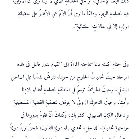
ذلكَ البعدُ الإنسانيُ، أو حقِّ الحضانةِ الَّذي لا زلنا نرى أنَ الأولويةَ
فيه لمصلحةِ الولدِ، ودائماً ما نرى أنَ الأمَ هي الأقدرُ على حضانةِ
الولدِ، إلا في حالاتٍ استثنائيةٍ".
وفي ختام كلمته دعا سماحته المرأة إلى "القيام بدور فاعل في هذه
المرحلة حيثُ تحدياتُ الخارجِ من حولِنا، تفرضُ نفسَها على الداخلِ
اللبنانيِ، وحيثُ الخرائطُ ترسمُ في المنطقةِ لمصلحةِ أعداءِ بلادِنا
وأمتِنا، وحيثُ التحركُ الدوليُ لا يتوقفُ لتصفيةِ القضيةِ الفلسطينيةِ
وإدخالِ الكيانِ الصهيونيِ كشريكٍ، وكذلكَ أنْ تقومَ بدورِها في
مواجهةِ تحدياتِ الداخلِ، تحدي بناءِ دولةِ القانون، فنحنُ نريدُ دولةً