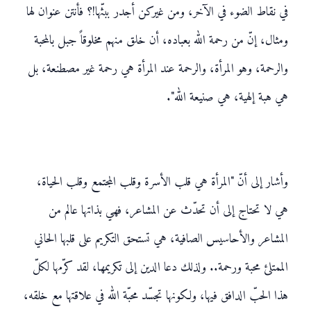
في نقاط الضوء في الآخر، ومن غيركن أجدر ببثّها!؟ فأنتن عنوان لها
ومثال، إنّ من رحمة الله بعباده، أن خلق منهم مخلوقاً جبل بالمحبة
والرحمة، وهو المرأة، والرحمة عند المرأة هي رحمة غير مصطنعة، بل
هي هبة إلهية، هي صنيعة الله".
وأشار إلى أنّ "المرأة هي قلب الأسرة وقلب المجتمع وقلب الحياة،
هي لا تحتاج إلى أن تحدّث عن المشاعر، فهي بذاتها عالم من
المشاعر والأحاسيس الصافية، هي تستحق التكريم على قلبها الحاني
الممتلئ محبة ورحمة.. ولذلك دعا الدين إلى تكريمها، لقد كرّمها لكلّ
هذا الحبّ الدافق فيها، ولكونها تجسّد محبّة الله في علاقتها مع خلقه،