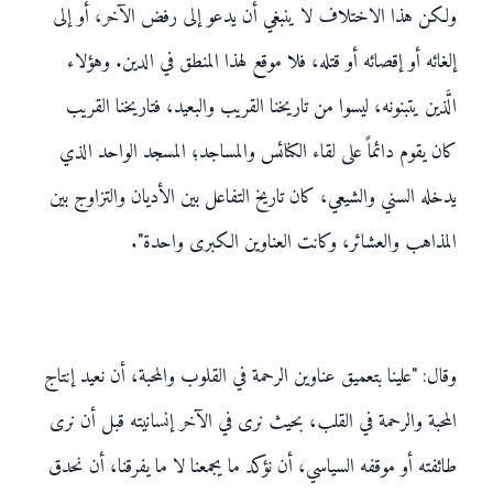
ولكن هذا الاختلاف لا ينبغي أن يدعو إلى رفض الآخر، أو إلى
إلغائه أو إقصائه أو قتله، فلا موقع لهذا المنطق في الدين. وهؤلاء
الَّذين يتبنونه، ليسوا من تاريخنا القريب والبعيد، فتاريخنا القريب
كان يقوم دائماً على لقاء الكنائس والمساجد؛ المسجد الواحد الذي
يدخله السني والشيعي، كان تاريخ التفاعل بين الأديان والتزاوج بين
المذاهب والعشائر، وكانت العناوين الكبرى واحدة".
وقال: "علينا بتعميق عناوين الرحمة في القلوب والمحبة، أن نعيد إنتاج
المحبة والرحمة في القلب، بحيث نرى في الآخر إنسانيته قبل أن نرى
طائفته أو موقفه السياسي، أن نؤكد ما يجمعنا لا ما يفرقنا، أن نحدق