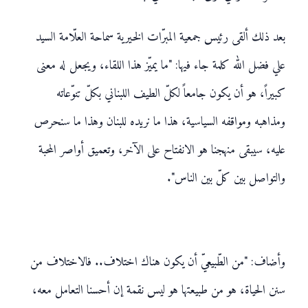
بعد ذلك ألقى رئيس جمعية المبرّات الخيرية سماحة العلّامة السيد
علي فضل الله كلمة جاء فيها: "ما يميّز هذا اللقاء، ويجعل له معنى
كبيراً، هو أن يكون جامعاً لكلّ الطيف اللبناني بكلّ تنوّعاته
ومذاهبه ومواقفه السياسية، هذا ما نريده للبنان وهذا ما سنحرص
عليه، سيبقى منهجنا هو الانفتاح على الآخر، وتعميق أواصر المحبة
والتواصل بين كلّ بين الناس".
وأضاف: "من الطّبيعيّ أن يكون هناك اختلاف.. فالاختلاف من
سنن الحياة، هو من طبيعتها هو ليس نقمة إن أحسنا التعامل معه،