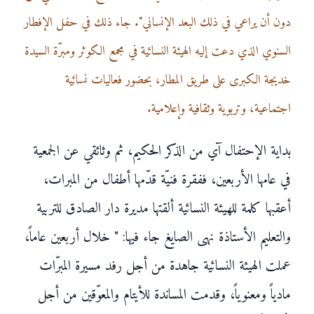
دون أن يراعي في ذلك البعد الإنساني". جاء ذلك في حفل الإفطار
السنوي الذي دعت إليه الهيئة النسائية في مجمع الكوثر ومبرّة السيدة
خديجة الكبرى على طريق المطار، بحضور فعاليات نسائية
اجتماعية، وتربوية وثقافية وإعلامية
.
بداية الإحتفال آي من الذكر الحكيم، ثم وثائقي عن الجمعية
في عامها الأربعين، ففقرة فنيّة قدّمها أطفال من المبرات،
أعقبها كلمة للهيئة النسائية ألقتها مديرة دار الصادق للتربية
والتعليم الأستاذة نهى الصايغ جاء فيها: " خلال أربعين عاماً،
عملت الهيئة النسائية جاهدة من أجل رفد مسيرة المبرّات
مادياً ومعنوياً، وقدمت المساندة للأيتام والمعوّقين من أجل