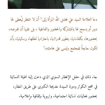
دعا العلامة السيد علي فضل الله المرأة إلى:" أن لا تنتظر ليُعطى لها
دور أو يسمح لها بالمشاركة والحضور والفاعلية ، بل عليها أن تفرضه،
بحضورها، بكفاءتها، بتطوير قدراتها، باحترامها لعقلها، برساليتها، بأن
تكون حاجةً للمجتمع وليس على هامشه."
جاء ذلك في حفل الإفطار السنوي الذي دعت إليه الهيئة النسائية
في مجمع الكوثر ومبرة السيدة خديجة الكبرى على طريق المطار،
بحضور فعاليات نسائية اجتماعية، وتربوية وثقافية وإعلامية.