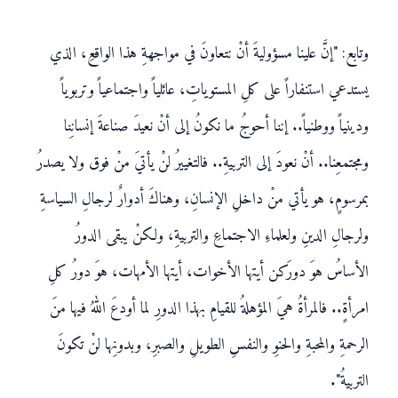
وتابع: "إنَّ علينا مسؤوليةَ أنْ نتعاونَ في مواجهةِ هذا الواقعِ، الذي
يستدعي استنفاراً على كلِ المستوياتِ، عائلياً واجتماعياً وتربوياً
ودينياً ووطنياً.. إننا أحوجُ ما نكونُ إلى أنْ نعيدَ صناعةَ إنسانِنا
ومجتمعِنا.. أنْ نعودَ إلى التربيةِ.. فالتغييرُ لنْ يأتيَ منْ فوق ولا يصدرُ
بمرسومٍ، هو يأتي منْ داخلِ الإنسانِ، وهناكَ أدوارٌ لرجالِ السياسةِ
ولرجالِ الدينِ ولعلماءِ الاجتماعِ والتربيةِ، ولكنْ يبقى الدورُ
الأساسُ هوَ دورَكن أيتها الأخوات، أيتها الأمهات، هوَ دورُ كلِ
امرأةٍ.. فالمرأةُ هيَ المؤهلةُ للقيامِ بهذا الدورِ لما أودعَ اللهُ فيها منَ
الرحمةِ والمحبةِ والحنوِ والنفسِ الطويلِ والصبرِ، وبدونِها لنْ تكونَ
التربيةُ".