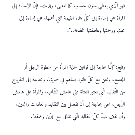
فهو الّذي يعطي بدون حساب كما تعطي، ولذلك، فإنّ الإساءة إلى
المرأة هي إساءة إلى كلّ هذه القيمة التي تحملها، هي إساءة إلى
محبتها ورحمتها وعاطفتها الخفاقة..".
وتابع: "إنَّنا بحاجة إلى قوانين لحماية المرأة من سطوة الرجل أو
المجتمع، ونحن مع كلّ قانون يساهم في حمايتها، وبحاجة إلى الخروج
من التّقاليد الّتي تعتبر الفتاة على هامش الشّاب، والمرأة على هامش
الرّجل، نحن بحاجة إلى أن نفصل بين التقاليد والعادات والدين،
وأن نقف ضدّ كلّ التقاليد الّتي تتنافى مع الدّين وعمقه".