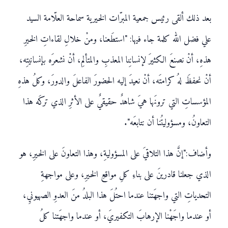
بعد ذلك ألقى رئيس جمعية المبرّات الخيرية سماحة العلّامة السيد
علي فضل الله كلمة جاء فيها: "استطَعنا، ومنْ خلالِ لقاءاتِ الخيرِ
هذهِ، أنْ نصنعَ الكثيرَ لإنسانِنا المعذبِ والمتألمِ، أنْ نشعرَه بإنسانيتِه،
أنْ نحفظَ لهُ كرامتَه، أنْ نعيدَ إليه الحضورَ الفاعلَ والدورَ، وكلُ هذهِ
المؤسساتِ التي ترونَها هيَ شاهدٌ حقيقيٌ على الأثرِ الذي تركَه هذا
التعاونُ، ومسؤوليتُنا أن نتابعَه".
وأضاف:"إنَّ هذا التلاقيَ على المسؤوليةِ، وهذا التعاونَ على الخيرِ، هو
الذي جعلنا قادرينَ على بناءِ كلِ مواقعِ الخيرِ، وعلى مواجهةِ
التحدياتِ التي واجهَتنا عندما احتُلَ هذا البلدُ منَ العدوِ الصهيونيِ،
أو عندما واجَهْنا الإرهابَ التكفيريَ، أو عندما واجهَتنا كلُ