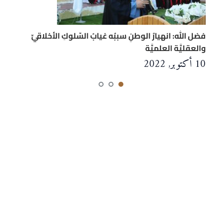
فضل الله: انهيارُ الوطنِ سببُه غيابُ السّلوكِ الأخلاقيِّ
والعقليَّة العلميَّة
10 أكتوبر, 2022