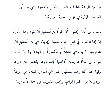
فيها من الرحمة والمحبّة والنّفس الطّويل والصّبر، وهي من أبرز
العناصر المؤثرة في نجاح العملية التربويّة."
ولفت إلى أنه:" يُخشى أن المرأة لن تستطيع أن تقوم بهذا الدّور،
إلا إذا عاشت في ظل أجواء نفسية إيجابية، هي لن تستطيع أن
تقوم بهذا الدور وهي معنفةٌ أو مكسورةٌ أو ذليلةٌ،" وقال:" إن من
يسيء الى المرأة هو يمتهن كرامتها كإنسان وهو ينتقص من دورها
وفوق هذا كله يهدد مستقبل جيل هي أساس بنيانه، هي جريمةٌ
مزدوجة من أكبر الجرائم، ويجب مقاربتها على هذا الأساس."