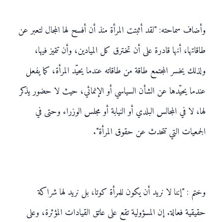
وأضاف سماحته: "لقد أثبتت المرأة منذ أن أفسح لها المجال لتعبر عن
طاقاتها، أنها قادرة على أن تخترق كل الميادين، وأن تتميز فيها،
ولذلك يخسر المجتمع طاقة من طاقاته عندما يحيّد المرأة، كما يفعل
عندما يحيّدها عن الشأن السياسي أو الإنمائي، حيث لا حضور يذكر
لها، لا في المجالس البلدي أو النيابة أو مجلس الوزراء وحتى في
الجمعيات التي تتحدث عن حقوق المرأة".
وختم : "إننا لا نريد أن يكون للمرأة كوتا، بل نريد لها شراكة
حقيقية فعالة. إن المسؤولية تقع على عاتق القيادات المؤثرة، وعلى