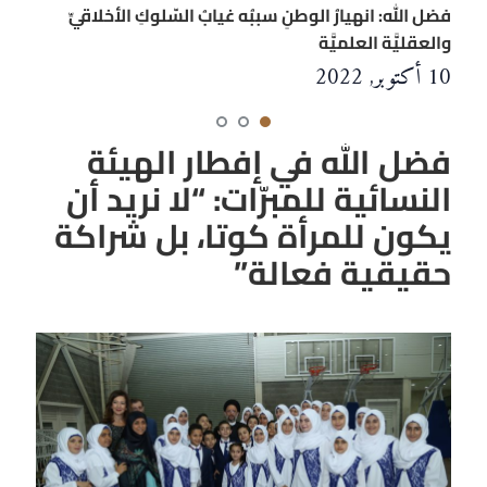
فضل الله: انهيارُ الوطنِ سببُه غيابُ السّلوكِ الأخلاقيِّ
والعقليَّة العلميَّة
10 أكتوبر, 2022
فضل الله في إفطار الهيئة
النسائية للمبرّات: “لا نريد أن
يكون للمرأة كوتا، بل شراكة
حقيقية فعالة”