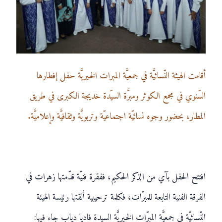
أقامت الهيئة النّسائيَّة في جمعيَّة المبرات الخيريَّة حفل إفطارها
السّنوي في مجمع الكوثر ومبرَّة السيّدة خديجة الكبرى في طريق
المطار، بحضور وجوه نسائيّة اجتماعيّة وتربويَّة وثقافيَّة وإعلاميَّة.
افتتح الحفل بآي من الذكر الحكيم، ففقرة فنيّة قدّمتها زهرات في
الفرقة الفنية التابعة للمبرّات، فكلمة ترحيبية ألقتها رئيسة الهيئة
النّسائيّة في جمعيَّة المبرّات الخيريَّة السيدة فاديا دياب جاء فيها: