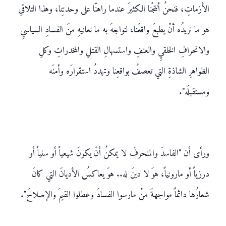
الأزماتِ، فنحنُ أنتجْنا الكثيرَ عندما راهنّا على وحدتِنا، وهذا التلاقي
هو ما نريدُه أنْ يطبعَ واقعَنا، لنواجهَ به ما نعانيهِ منَ الفسادِ السياسيِ
والانحرافِ الخلقيِ والعنفِ واستسهالِ القتلِ والمخدراتِ وكلِ
الظواهرِ الشاذةِ التي تعصفُ بواقعِنا وتهددُ استقرارَه وأمنَه
ومستقبلَه".
ورأى أن "الفاسدَ والمنحرفَ لا يمكنُ أنْ يكونَ شيعياً أو سنياً أو
درزياً أو مارونياً، هوَ لا دينَ له.. هوَ يعاكسُ الأديانَ التي كانَ
شعارُها دائماً مواجهةَ منْ مارسوا الفسادَ وعطلوا القيمَ والإصلاحَ".