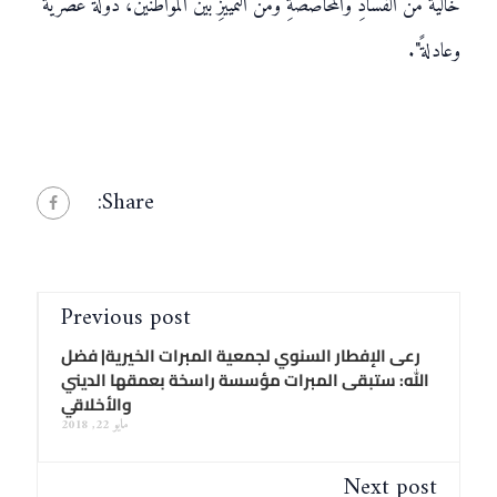
خاليةً منَ الفسادِ والمحاصصةِ ومنَ التمييزِ بينَ المواطنينَ، دولةً عصريةً
وعادلةً".
Share:
Previous post
رعى الإفطار السنوي لجمعية المبرات الخيرية| فضل
الله: ستبقى المبرات مؤسسة راسخة بعمقها الديني
والأخلاقي
مايو 22, 2018
Next post