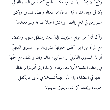
وتابع:" لا يمكننا إلا أن ننوه ونشيد بنماذج كثيرة من النساء اللواتي
يكافحن ويصمدن ويثبتن ويتجاوزن المعاناة والظلم، فيبدعن ويكملن
مشوارهن في العلم والعمل وينشئن أجيالا صالحة وغير معقدة."
وأكد أنه:" من موقع مسؤوليتنا فإننا سعينا وسنظل نسعى، وسنقف
مع المرأة من أجل تحقيق حقوقها المشروعة، على المستوى الفقهيّ
أو على المستوى القانونيّ أو السياسيّ، لذلك وقفنا وسنقف مع حقّها
في إعطاء الجنسية لأولادها، وعدم الإساءة إلى أمومتها وحفظ
حقها في الحضانة، ولن نألو جهداً للمساهمة في تأمين ما يكفل
حمايتها، ويحفظ كرامتها، ويعزز إنسانيتها."