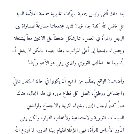
بعد ذلك ألقى رئيس جمعية المبرّات الخيرية سماحة العلاّمة السيد
علي فضل الله كلمة جاء فيها:" تشهد مجتمعاتنا مسارعةً للمساواة بين
الرجل والمرأة في العمل، مما يشكل ضغطاً على الاثنين معاً ليشتغلا
ويتطورا، ويسعيا إلى أعلى المراتب، وهذا جيد، ولكن لا ينبغي أن
يُنسيهما هذا الجانب التربوي والذي يبقى هو الأهم برأينا."
وأضاف:" الواقع يتطلّب من الجميع أن يكونوا في حالة استنفار عائليّ
واجتماعيّ ووطنيّ، يتحمّل كل قطاع دوره في هذا المجال، هناك
دورٌ كبيرٌ لرجال الدين وخبراء التربية والاجتماع ولواضعي
السياسات التربوية والاجتماعية ولأصحاب القرار، ولكن يبقى
الدّور الأساس للمرأة، فهي المؤهّلة للقيام بهذا الدور، لما أودع الله