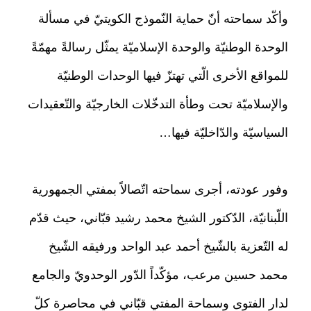
وأكّد سماحته أنّ حماية النّموذج الكويتيّ في مسألة
الوحدة الوطنيّة والوحدة الإسلاميّة يمثّل رسالةً مهمّةً
للمواقع الأخرى الّتي تهتزّ فيها الوحدات الوطنيّة
والإسلاميّة تحت وطأة التدخّلات الخارجيّة والتّعقيدات
السياسيّة والدّاخليّة فيها…
وفور عودته، أجرى سماحته اتّصالاً بمفتي الجمهورية
اللّبنانيّة، الدّكتور الشيخ محمد رشيد قبّاني، حيث قدّم
له التّعزية بالشّيخ أحمد عبد الواحد ورفيقه الشّيخ
محمد حسين مرعب، مؤكّداً الدّور الوحدويّ والجامع
لدار الفتوى وسماحة المفتي قبّاني في محاصرة كلّ