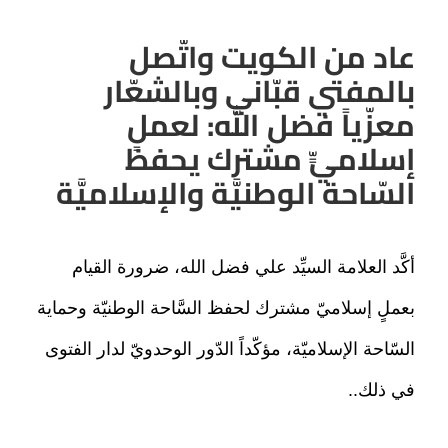
عاد من الكويت واتّصل
بالمفتي قبّاني وبالشعّار
معزّياً فضل الله: لعملٍ
إسلاميٍّ مشترك يحفظ
السّاحة الوطنيَّة والإسلاميَّة
أكَّد العلامة السيِّد علي فضل الله، ضرورة القيام
بعملٍ إسلاميّ مشترك لحفظ السَّاحة الوطنيّة وحماية
السّاحة الإسلاميّة، مؤكّداً الدّور الوحدويّ لدار الفتوى
في ذلك..