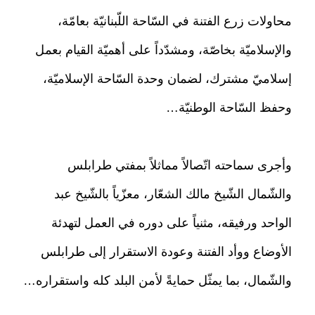
محاولات زرع الفتنة في السّاحة اللّبنانيّة بعامّة،
والإسلاميّة بخاصّة، ومشدّداً على أهميّة القيام بعمل
إسلاميّ مشترك، لضمان وحدة السّاحة الإسلاميّة،
وحفظ السّاحة الوطنيّة…
وأجرى سماحته اتّصالاً مماثلاً بمفتي طرابلس
والشّمال الشّيخ مالك الشعّار، معزّياً بالشّيخ عبد
الواحد ورفيقه، مثنياً على دوره في العمل لتهدئة
الأوضاع ووأد الفتنة وعودة الاستقرار إلى طرابلس
والشّمال، بما يمثّل حمايةً لأمن البلد كله واستقراره…