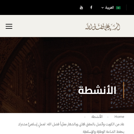
العربية
الأنشطة
Home
الأنشطة
عاد من الكويت واتّصل بالمفتي قبّاني وبالشعّار معزّياً فضل الله: لعملٍ إسلاميٍّ مشترك
يحفظ السّاحة الوطنيَّة والإسلاميَّة