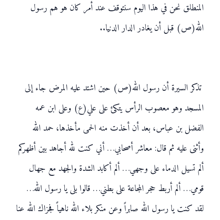
المنطلق نحن في هذا اليوم سنتوقف عند أمر كان هو هم رسول
الله(ص) قبل أن يغادر الدار الدنيا..
تذكر السيرة أن رسول الله(ص) حين اشتد عليه المرض جاء إلى
المسجد وهو معصوب الرأس يتكئ على علي(ع) وعلى ابن عمه
الفضل بن عباس، بعد أن أخذت منه الحمى مأخذها، حمد الله
وأثنى عليه ثم قال: معاشر أصحابي… أني كنت لله أجاهد بين أظهركم
ألم تسيل الدماء على وجهي… ألم أكابد الشدة والجهد مع جهال
قومي… ألم أربط حجر المجاعة على بطني… قالوا بلى يا رسول الله…
لقد كنت يا رسول الله صابراً وعن منكر بلاء الله ناهياً فجزاك الله عنا