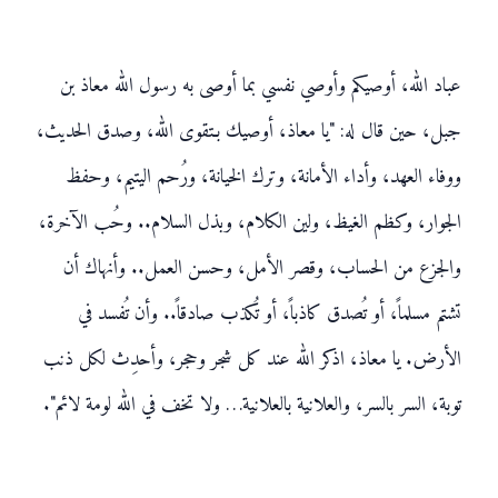
عباد الله، أوصيكم وأوصي نفسي بما أوصى به رسول الله معاذ بن
جبل، حين قال له: "يا معاذ، أوصيك بـتقوى الله، وصدق الحديث،
ووفاء العهد، وأداء الأمانة، وترك الخيانة، ورُحم اليتيم، وحفظ
الجوار، وكظم الغيظ، ولين الكلام، وبذل السلام.. وحُب الآخرة،
والجزع من الحساب، وقصر الأمل، وحسن العمل.. وأنهاك أن
تشتم مسلماً، أو تُصدق كاذباً، أو تُكذب صادقاً.. وأن تُفسد في
الأرض. يا معاذ، اذكر الله عند كل شجر وحجر، وأحدِث لكل ذنب
توبة، السر بالسر، والعلانية بالعلانية… ولا تخف في الله لومة لائم".