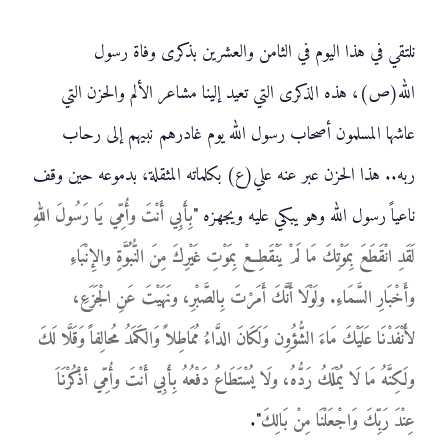
نلتقي في هذا اليوم في الثامن والعشرين بذكرى وفاة رسول
الله(ص)، هذه الذكرى التي تعيد إلينا مشاعر الألم والحزن التي
عاشها المسلمون أصحاب رسول الله يوم غادرهم نبيهم إلى رحاب
ربه.. هذا الحزن عبر عنه علي(ع) بكلماته المثقلة، بدموعه حين وقف
ناعياً رسول الله وهو يبكي عليه ويجهزه "
بِأَبِي أَنْتَ وأُمِّي يَا رَسُولَ اللهِ
لَقَدِ انْقَطَعَ بِمَوْتِكَ مَا لَمْ يَنْقَطِعْ بِمَوْتِ غَيْرِكَ مِنَ النُّبُوَّةِ والإِنْبَاءِ
وأَخْبَارِ السَّمَاءِ. ولَوْلَا أَنَّكَ أَمَرْتَ بِالصَّبْرِ، ونَهَيْتَ عَنِ الْجَزَعِ،
لأَنْفَدْنَا عَلَيْكَ مَاءَ الشُّؤُوِن وَلَكَانَ الدَّاءُ مُمَاطِلاً وَالكَمَدُ مُحالِفاً وَقَلَّا لَكَ
ولَكِنَّهُ مَا لَا يُمْلَكُ رَدُّهُ، ولَا يُسْتَطَاعُ دَفْعُهُ بِأَبِي أَنْتَ وأُمِّي أذْكُرْنَاَ
عِنْدَ رَبِّكَ وَاجْعَلْنَا مِنْ بَالِكَ
".