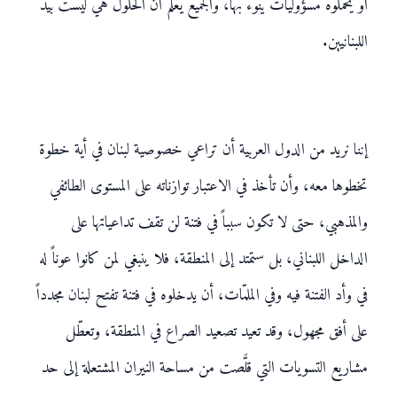
أو يحمّلوه مسؤوليات ينوء بها، والجميع يعلم أن الحلول هي ليست بيد
اللبنانيين.
إننا نريد من الدول العربية أن تراعي خصوصية لبنان في أية خطوة
تخطوها معه، وأن تأخذ في الاعتبار توازناته على المستوى الطائفي
والمذهبي، حتى لا تكون سبباً في فتنة لن تقف تداعياتها على
الداخل اللبناني، بل ستمتد إلى المنطقة، فلا ينبغي لمن كانوا عوناً له
في وأد الفتنة فيه وفي الملمّات، أن يدخلوه في فتنة تفتح لبنان مجدداً
على أفق مجهول، وقد تعيد تصعيد الصراع في المنطقة، وتعطّل
مشاريع التسويات التي قلَّصت من مساحة النيران المشتعلة إلى حد