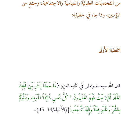
من الشخصيّات العلمائيّة والسياسيّة والاجتماعيّة، وحشدٍ من
المؤمنين، ومما جاء في خطبتيه:
الخطبة الأولى
قال الله سبحانه وتعالى في كتابه العزيز {َ
مَا جَعَلْنَا لِبَشَرٍ مِّن قَبْلِكَ
الْخُلْدَ أَفَإِن مِّتَّ فَهُمُ الْخَالِدُونَ * كُلُّ نَفْسٍ ذَائِقَةُ الْمَوْتِ وَنَبْلُوكُم
بِالشَّرِّ وَالْخَيْرِ فِتْنَةً وَإِلَيْنَا تُرْجَعُونَ
}(الأنبياء/34-35).