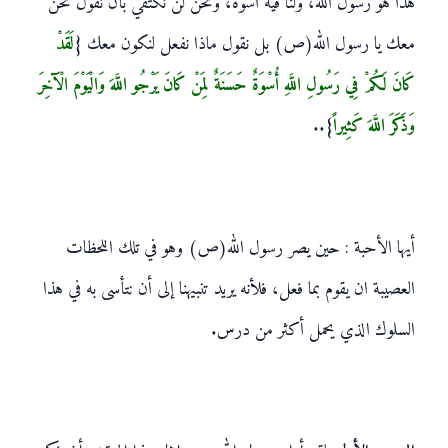
هذا هو رسول الله، ولنا فيه أسوة، ونحن لن نكتفي بأن نقول نحن
معك يا رسول الله(ص) بل نقول ماذا نفعل لنكون معك {
لَقَدْ
كَانَ لَكُمْ فِي رَسُولِ اللَّهِ أُسْوَةٌ حَسَنَةٌ لِمَنْ كَانَ يَرْجُو اللَّهَ وَالْيَوْمَ الْآَخِرَ
وَذَكَرَ اللَّهَ كَثِيراً
}..
أيها الأحبة : حين يصر رسول الله(ص) وهو في تلك اللحظات
العصيبة ان يقوم بما فعل، فلأنه يريد تنبيهنا إلى أن نتأسى به في هذا
السلوك الذي يحمل أكثر من درس.