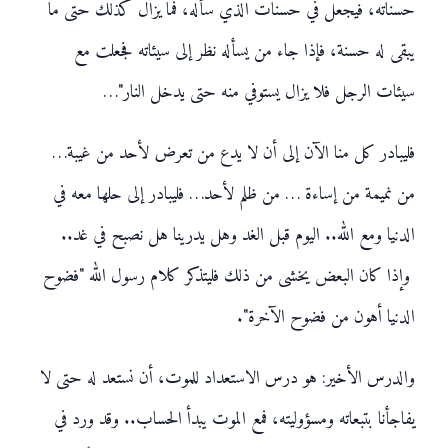
حسناته، فيجعل في حسنات الذي سأله، فما يزال كذلك حتى ما
يبقى له حسنة، فإذا جاء من يسأله نظر إلى سيئاته فجعلت مع
سيئات الرجل فلا يزال يستوفي منه حتى يدخل النار"…
فليبادر كل منا الآن إلى أن لا يدع من تعرض لأحد من غيبة…
من نميمة من إساءة … من ظلم لأحد… فليبادر إلى حلها معه في
الدنيا ومع الله.. اليوم قبل الغد وهل يدرينا هل نصبح في غد..
وإذا كان البعض يخشى من ذلك فليتذكر كلام رسول الله "فضوح
الدنيا أهون من فضوح الآخرة".
والدرس الأخير: هو درس الاستعداد للموت، أن نستعد له حتى لا
يفاجأنا بتبعاته ومسؤوليته، فمع الموت يبدأ الحساب.. وقد ورد في