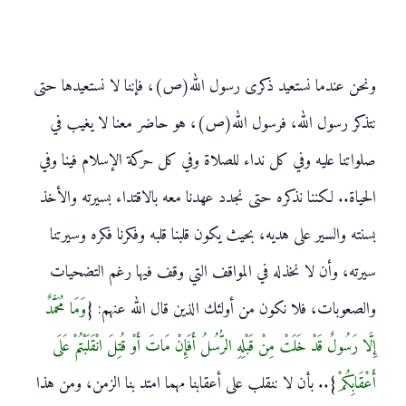
ونحن عندما نستعيد ذكرى رسول الله(ص)، فإننا لا نستعيدها حتى
نتذكر رسول الله، فرسول الله(ص)، هو حاضر معنا لا يغيب في
صلواتنا عليه وفي كل نداء للصلاة وفي كل حركة الإسلام فينا وفي
الحياة.. لكننا نذكره حتى نجدد عهدنا معه بالاقتداء بسيرته والأخذ
بسنته والسير على هديه، بحيث يكون قلبنا قلبه وفكرنا فكره وسيرتنا
سيرته، وأن لا نخذله في المواقف التي وقف فيها رغم التضحيات
والصعوبات، فلا نكون من أولئك الذين قال الله عنهم: {
وَمَا مُحَمَّدٌ
إِلَّا رَسُولٌ قَدْ خَلَتْ مِنْ قَبْلِهِ الرُّسُلُ أَفَإِنْ مَاتَ أَوْ قُتِلَ انْقَلَبْتُمْ عَلَى
أَعْقَابِكُمْ
}.. بأن لا ننقلب على أعقابنا مهما امتد بنا الزمن، ومن هذا