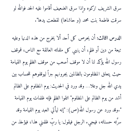
سرق الشريف تركوه وإذا سرق الضعيف أقاموا عليه الحد فوالله لو
سرقت فاطمة بنت محمد (و حاشاها) لقطعت يدها".
الدرس الثالث:
أن يحرص كل أحد ألا يخرج من هذه الدنيا وعليه
تبعة من دين أو ظلم، أن ينهي كل ملفاته العالقة مع الناس، فموقف
رسول الله يؤكد لنا أن لا موقف أصعب من موقف الظلم يوم القيامة
حيث يتعلق المظلومون بالظالمين يجرونهم جراً ليوقفوهم للحساب بين
يدي الله جل وعلا… وقد ورد في الحديث: يوم المظلوم على الظالم
أشد من يوم الظالم على المظلوم" اتقوا الظلم فإنه ظلمات يوم القيامة
".وقد ورد عن رسول الله(ص): "إنه ليأتي العبد يوم القيامة وقد
سرَّته حسناته، فيجيء الرجل فيقول: يا ربِّ ظلمني هذا، فيؤخذ من