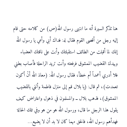
هنا تذكر السيرة أنه ما انتهى رسول الله(ص) من كلامه حتى قام
إليه رجل من أقصى القوم فقال له: فداك أبي وأمي يا رسول الله
إنك لما أقبلت من الطائف استقبلتك وأنت على ناقتك العضباء
وبيدك القضيب الممشوق فرفعته وأنت تريد الراحلة فأصاب بطني
فلا أدري أعمداً أم خطأ، فقال رسول الله: (معاذ الله أنْ أكون
تعمدت)، ثم قال: (يا بلال قم إلى منزل فاطمة وأتني بالقضيب
الممشوق)، فذهب بلال ــ والمسلمون في ذهول واعتراض كيف
يقول هذا الرجل ما قال، ورسول الله هو من هو وفي تلك الحالة
فهدأهم رسول الله، فالحق مهما كان لا بد أن لا يضيع…