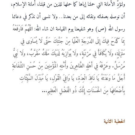
ولنؤدِّ الأمانة التي حملنا إياها كما حملها للذين من قبلنا، أمانة الإسلام،
أن نوصله بصفائه ونقائه إلى من بعدنا… ولا ننسى أن نذكر في دعائنا
رسول الله (ص) وهو شفيعنا يوم القيامة ان شاء الله:
اللَّهُمَّ فَارْفَعْهُ
بِمَا كَدَحَ فِيكَ إِلَى الدَّرَجَةِ الْعُلْيَا مِنْ جَنَّتِكَ حَتَّى لَا يُسَاوَى فِي
مَنْزِلَةٍ، ولَا يُكَافَأَ فِي مَرْتَبَةٍ، ولَا يُوَازِيَهُ لَدَيْكَ مَلَكٌ مُقَرَّبٌ، ولَا نَبِيٌّ
مُرْسَلٌ. وعَرِّفْهُ فِي أَهْلِهِ الطَّاهِرِينَ وأُمَّتِهِ الْمُؤْمِنِينَ مِنْ حُسْنِ الشَّفَاعَةِ
أَجَلَّ مَا وَعَدْتَهُ يَا نَافِذَ الْعِدَةِ، يَا وَافِيَ الْقَوْلِ، يَا مُبَدِّلَ السَّيِّئَاتِ
بِأَضْعَافِهَا مِنَ الْحَسَنَاتِ إِنَّكَ ذُو الْفَضْلِ الْعَظِيم.
..
الخطبة الثانية