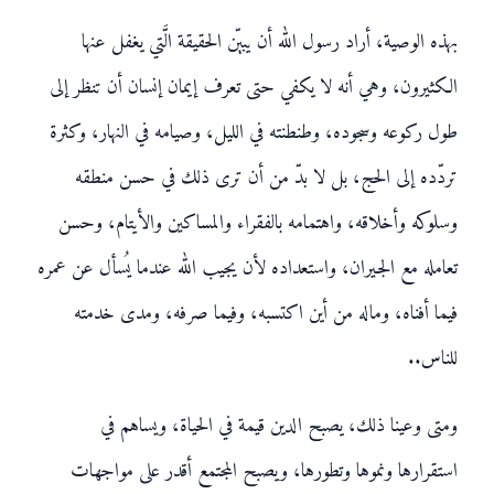
بهذه الوصية، أراد رسول الله أن يبيّن الحقيقة الَّتي يغفل عنها
الكثيرون، وهي أنه لا يكفي حتى تعرف إيمان إنسان أن تنظر إلى
طول ركوعه وسجوده، وطنطنته في الليل، وصيامه في النهار، وكثرة
تردّده إلى الحج، بل لا بدّ من أن ترى ذلك في حسن منطقه
وسلوكه وأخلاقه، واهتمامه بالفقراء والمساكين والأيتام، وحسن
تعامله مع الجيران، واستعداده لأن يجيب الله عندما يُسأل عن عمره
فيما أفناه، وماله من أين اكتسبه، وفيما صرفه، ومدى خدمته
للناس..
ومتى وعينا ذلك، يصبح الدين قيمة في الحياة، ويساهم في
استقرارها ونموها وتطورها، ويصبح المجتمع أقدر على مواجهات