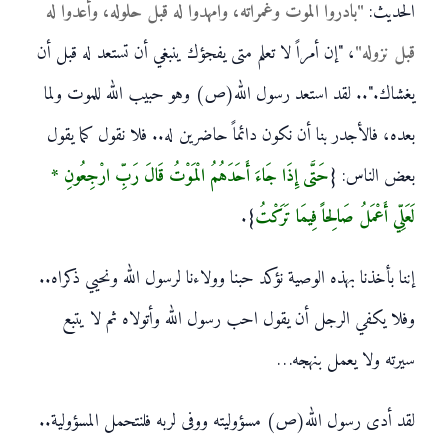
الحديث:
"بادروا الموت وغمراته، وامهدوا له قبل حلوله، وأعدوا له
قبل نزوله"
، "إن أمراً لا تعلم متى يفجؤك ينبغي أن تستعد له قبل أن
يغشاك.".. لقد استعد رسول الله(ص) وهو حبيب الله للموت ولما
بعده، فالأجدر بنا أن نكون دائماً حاضرين له.. فلا نقول كما يقول
بعض الناس: {
حَتَّى إِذَا جَاءَ أَحَدَهُمُ الْمَوْتُ قَالَ رَبِّ ارْجِعُونِ *
لَعَلِّي أَعْمَلُ صَالِحاً فِيمَا تَرَكْتُ
}.
إننا بأخذنا بهذه الوصية نؤكد حبنا وولاءنا لرسول الله ونحيي ذكراه..
وفلا يكفي الرجل أن يقول احب رسول الله وأتولاه ثم لا يتبع
سيرته ولا يعمل بنهجه…
لقد أدى رسول الله(ص) مسؤوليته ووفى لربه فلنتحمل المسؤولية..