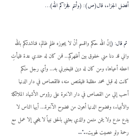
أفضل الجزاء، قال(ص): (وأنتم فجزاكم الله)…
ثم قال: (
إنّ الله حكم واقسم أنْ لا يجوزه ظلم ظالم، فناشدتكم بالله
واني قد دنا مني خفوق بين أظهركم… فمن كان له عندي عدة فليأتِ
اعطه أعياها، ومن كان له دين فليخبرني به… وأي رجل منكم
كانت له قبل محمد مظلمة فليقتص منه، فالقصاص في دار الدنيا
أحب إلي من القصاص في دار الاخرة على رؤوس الأشهاد الملائكة
والأنبياء، وفضوح الدنيا أهون من فضوح الآخرة… أيها الناس لا
يدع مدع ولا يتمن متمن والذي بعثني بالحق نبياً لا ينجي إلا عمل مع
رحمة ولو عصيت لهويت.
."..