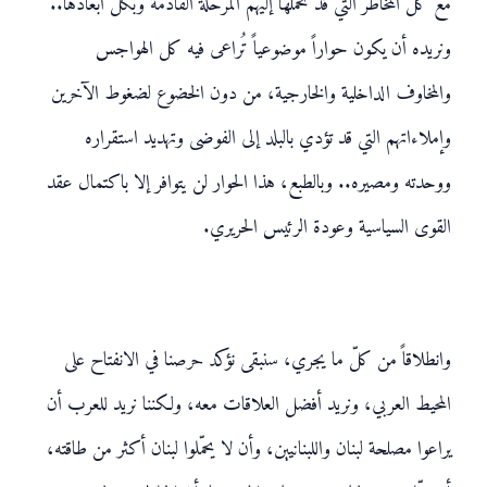
مع كلّ المخاطر التي قد تحملها إليهم المرحلة القادمة وبكلّ أبعادها..
ونريده أن يكون حواراً موضوعياً تُراعى فيه كل الهواجس
والمخاوف الداخلية والخارجية، من دون الخضوع لضغوط الآخرين
وإملاءاتهم التي قد تؤدي بالبلد إلى الفوضى وتهديد استقراره
ووحدته ومصيره.. وبالطبع، هذا الحوار لن يتوافر إلا باكتمال عقد
القوى السياسية وعودة الرئيس الحريري.
وانطلاقاً من كلّ ما يجري، سنبقى نؤكد حرصنا في الانفتاح على
المحيط العربي، ونريد أفضل العلاقات معه، ولكننا نريد للعرب أن
يراعوا مصلحة لبنان واللبنانيين، وأن لا يحمّلوا لبنان أكثر من طاقته،