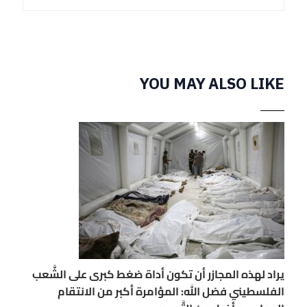
YOU MAY ALSO LIKE
يراد لهذه المجازر أن تكون أداة ضغط كبرى على الشَّعب
الفلسطيني فضل الله: المؤامرة أكبر من الانتقام