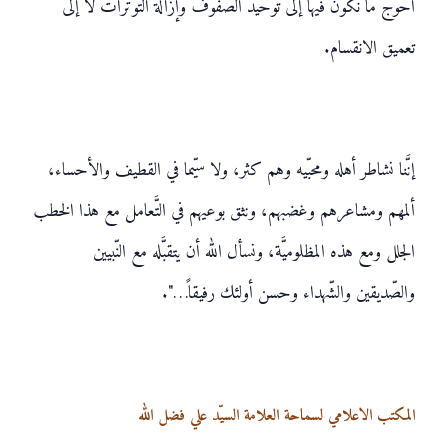
أحوج ما نكون فيها إلى توحيد الصّفوف وإزالة التوترات لا إلى
تعميق الانقسام.
إنَّنا نشاطر أهله ومحبّيه وهم كثر، ولا سيّما في القطيف والأحساء،
ألمهم ومشاعرهم وغضبهم، ونثق بوعيهم في التَّعامل مع هذا الخطب
الجلل ومع هذه المظلوميَّة، ونسأل الله أن يتقبَّله مع النّبيين
والصّديقين والشّهداء وحسن أولئك رفيقاً…".
المكتب الاعلامي لسماحة العلامة السيّد علي فضل الله