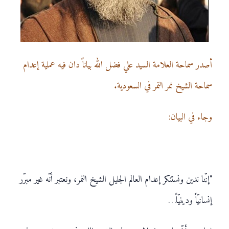
أصدر سماحة العلامة السيد علي فضل الله بياناً دان فيه عملية إعدام
سماحة الشيخ نمر النمر في السعودية.
وجاء في البيان:
"إنّنا ندين ونستنكر إعدام العالم الجليل الشيخ النمر، ونعتبر أنّه غير مبرّر
إنسانيّاً ودينيّاً…