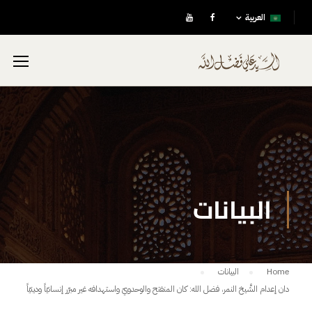
العربية
البيانات
Home
البيانات
دان إعدام الشَّيخ النمر، فضل الله: كان المنفتح والوحدويّ واستهدافه غير مبرّر إنسانيّاً ودينيّاً