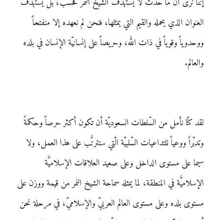
إننا نرى أنّ ما حدث لا يستهدف الشيخ النمر فحسب، بل يستهدف
العنوان الذي يحمله والقيم التي يمثلها، فنحن لم نعهده إلا منفتحاً
ووحدوياً وقوياً في ذات الله، وحريصاً على إنسانيّة الإنسان في بلده
والعالم.
لقد كنّا نأمل من السّلطات السعوديّة أن تكون أكثر حرصاً وحكمةً
وتدبّراً ووعياً للتداعيات السّلبيّة الّتي ستترتَّب على هذا العمل، ولا
سيما على مستوى الداخل وعلى صعيد العلاقات الإسلاميَّة
الإسلاميَّة في المنطقة، لما يمثله سماحة الشيخ النمر من قيمة ووزن على
مستوى بلده وعلى مستوى العالم العربيّ والإسلاميّ، في مرحلة نحن