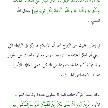
هُزُواً وَاذْكُرُوا نِعْمَةَ اللَّهِ عَلَيْكُمْ وَمَا أَنْزَلَ عَلَيْكُمْ مِنَ الْكِتَابِ وَالْحِكْمَةِ
يَعِظُكُمْ بِهِ وَاتَّقُوا اللَّهَ وَاعْلَمُوا أَنَّ اللَّهَ بِكُلِّ شَيْءٍ عَلِيمٌ
} صدق الله
العظيم…
في إطار الحديث عن الزواج نجد أن الإسلام قد ركز على الرابطة التي
ينبغي أن تحكم العلاقة بين الزوجين، رسم معالمها وتحدث عن الجوهر
والمسؤولية أكثر مما تحدث ربما عن الشكل: بمعنى العائلة والأسرة
بمعناها الاجتماعي الحديث..
وقد جسد القرآن سمات العلاقة بعناوين محددة وشاملة: العنوان
الأول {
وَمِنْ آَيَاتِهِ أَنْ خَلَقَ لَكُمْ مِنْ أَنْفُسِكُمْ أَزْوَاجاً لِتَسْكُنُوا إِلَيْهَا