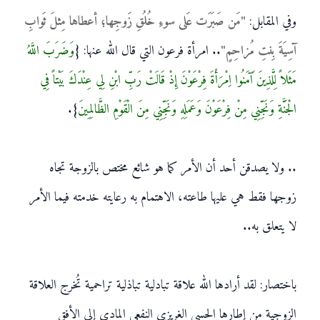
وفي المقابل:
"مَن صَبَرَت عَلى سوءِ خُلُقِ زَوجِها؛ أعطاها مِثلَ ثَوابِ
آسِيَةَ بِنتِ مُزاحِمٍ"
.. امرأة فرعون التي قال الله عنها: {
وَضَرَبَ اللَّهُ
مَثَلاً لِلَّذِينَ آَمَنُوا اِمْرَأَةَ فِرْعَوْنَ إِذْ قَالَتْ رَبِّ ابْنِ لِي عِنْدَكَ بَيْتاً فِي
الْجَنَّةِ وَنَجِّنِي مِنْ فِرْعَوْنَ وَعَمَلِهِ وَنَجِّنِي مِنَ الْقَوْمِ الظَّالِمِينَ
}.
.. ولا يصدقن أحد أن الأمر كما هو شائع مختص بالزوجة تجاه
زوجها فقط هي عليها طاعته، الاهتمام به رعايته خدمته فيما الأمر
لا يتعلق به..
باختصار: لقد أرادها الله علاقة تبادلية تباذلية تراحمية تُخرج العلاقة
الزوجية من إطارها الحسي الغريزي النفعي المادي إلى الأفق