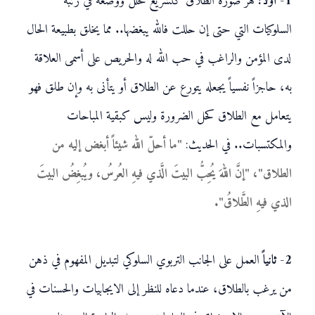
1- أولاً:
هز صورة الطلاق كتشريع محلل ووضعه في رتبة
السلوكيات التي حتى إن حللت فالله يبغضها.. مما يخلق بطبيعة الحال
لدى المؤمن والراغب في حب الله له والحريص على أسمى العلاقة
به، حاجزاً نفسياً يجعله يتورع عن الطلاق أو يتأنى به وإن طلق فهو
يتعامل مع الطلاق كحل الضرورة وليس كبقية المباحات
والمكتسبات.. في الحديث:
"ما أحلّ الله شيئاً أبغض إليه من
الطلاق"، "إنَّ اللهَ يُحِبُّ البيتَ الَّذي فيهِ العُرسُ، ويُبغِضُ البيتَ
الذي فيهِ الطَّلاقُ".
2- ثانياً
العمل على الجانب التربوي السلوكي لتبديل المفهوم في ذهن
من يرغب بالطلاق، عندما دعاه للنظر إلى الايجابيات والحسنات في