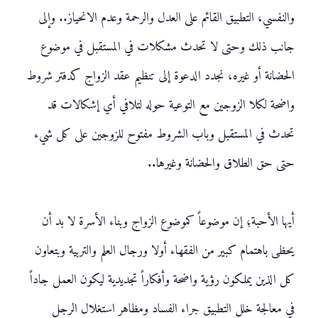
والنفسي، التطبيق القائم على العدل والرحمة وعدم الانحياز.. وإلى
جانب ذلك وحتى لا تحدث مشكلات في المستقبل في موضوع
الحضانة أو غيره، نجدد الدعوة إلى تنظيم عقد الزواج كدفتر شروط
واضحة لكلا الزوجين مع التوعية حوله لتلافي أي إشكالات قد
تحدث في المستقبل وباب الشروط مفتوح للزوجين على كل شيء
حتى حق الطلاق والحضانة وغيرها..
أيها الأحبة؛ إن موضوعاً كموضوع الزواج وبناء الأسرة لا بد أن
يحظى باهتمام كبير من الفقهاء أولا ورجال العلم والتربية وبتعاون
كل الذين يملكون رؤية واضحة وأفكاراً تجديدية ليكون العمل جاداً
في معالجة خلل التطبيق جراء الفساد ومظاهر استغلال الرجل