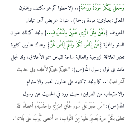
وَجَعَلَ بَيْنَكُمْ مَوَدَّةً وَرَحْمَةً
}.. (لاحظوا كم هو مكثف ويختزن
المعاني: بعبارتين: مودة ورحمة). عنوان عريض آخر: تبادل
المعروف {
وَلَهُنَّ مِثْلُ الَّذِي عَلَيْهِنَّ بِالْمَعْرُوفِ..
} ونجد كذلك عنوان
الستر والحماية {
هُنَّ لِبَاسٌ لَكُمْ وَأَنْتُمْ لِبَاسٌ لَهُنَّ
} وهناك عناوين كثيرة
تعتبر العلاقة الزوجية والعائلية ساحة لقياس سمو الأخلاق، وقد تجلى
ذلك في قول رسول الله(ص):
"خيركم خيركم لأهله، وفي حديث
آخر لعياله"
.. كما ونجد تركيزه على عناوين الصبر والاحترام
والاستيعاب من الطرفين، حيث ورد في الحديث عن رسول
الله(ص):
"مَن صَبَرَ عَلى سُوءِ خُلُقِ امرَأتِهِ واحتَسَبَهُ؛ أعطاهُ اللّه‏ُ
تعالى بكُلِّ مرة يَصبِرُ علَيها مِنَ الثَّوابِ، ما أعطى أيُّوبَ عَلى بَلائهِ".