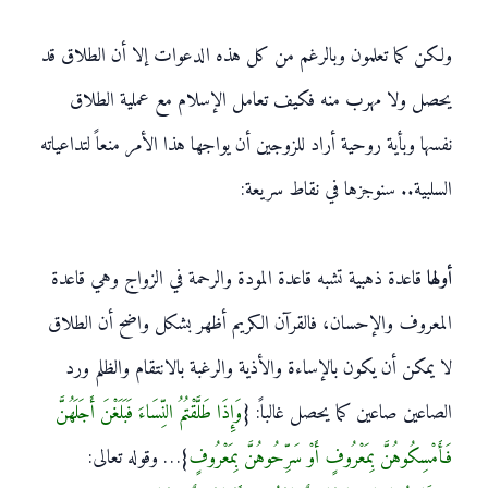
ولكن كما تعلمون وبالرغم من كل هذه الدعوات إلا أن الطلاق قد
يحصل ولا مهرب منه فكيف تعامل الإسلام مع عملية الطلاق
نفسها وبأية روحية أراد للزوجين أن يواجها هذا الأمر منعاً لتداعياته
السلبية.. سنوجزها في نقاط سريعة:
أولها
قاعدة ذهبية تشبه قاعدة المودة والرحمة في الزواج وهي قاعدة
المعروف والإحسان، فالقرآن الكريم أظهر بشكل واضح أن الطلاق
لا يمكن أن يكون بالإساءة والأذية والرغبة بالانتقام والظلم ورد
الصاعين صاعين كما يحصل غالباً: {
وَإِذَا طَلَّقْتُمُ النِّسَاءَ فَبَلَغْنَ أَجَلَهُنَّ
فَأَمْسِكُوهُنَّ بِمَعْرُوفٍ أَوْ سَرِّحُوهُنَّ بِمَعْرُوفٍ
}… وقوله تعالى: