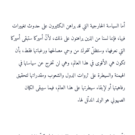
أما السياسة الخارجية التي قد يراهن الكثيرون على حدوث تغييرات
فيها، فإننا لسنا من الذين يراهنون على ذلك، لأنّ أميركا ستبقى أميركا
التي نعرفها، وستظلّ تتحرك من وحي مصالحها ورغباتها فقط، بأن
تكون هي الأقوى في هذا العالم، وهي لن تخرج عن سياستها في
الهيمنة والسيطرة على ثروات الدول والشعوب ومقدراتها لتحقيق
رفاهيتها أو لإبقاء سيطرتها على هذا العالم، فيما سيبقى الكيان
الصهيوني هو الولد المدلّل لها.