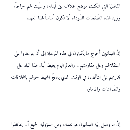
القضايا التي شكلت موضع خلاف بين أبنائه، وسبّبت لهم جراحاً..
ونريد لهذه الصّفحات السّوداء ألا تكون أساساً لهذا العهد.
إنَّ اللبنانيين أحوج ما يكونون في هذه المرحلة إلى أن يتوحدوا على
استقلالهم وعلى مقاومتهم.. والعالم اليوم يغبط أبناء هذا البلد على
قدرتهم على التآلف، في الوقت الذي يضجّ المحيط حولهم بالخلافات
والصّراعات والدمار.
إنَّ ما وصل إليه اللبنانيون هو نعمة، ومن مسؤولية الجميع أن يحافظوا