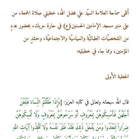
ألقى سماحة العلامة السيّد علي فضل الله، خطبتي صلاة الجمعة، من
على منبر مسجد الإمامين الحسنين(ع) في حارة حريك، بحضور عددٍ
من الشخصيّات العلمائيّة والسياسيّة والاجتماعيّة، وحشدٍ من
المؤمنين، ومما جاء في خطبتيه:
الخطبة الأولى
قال الله سبحانه وتعالى في كتابه العزيز: {
وَإِذَا طَلَّقْتُمُ النِّسَاءَ فَبَلَغْنَ
أَجَلَهُنَّ فَأَمْسِكُوهُنَّ بِمَعْرُوفٍ أَوْ سَرِّحُوهُنَّ بِمَعْرُوفٍ وَلَا تُمْسِكُوهُنَّ
ضِرَاراً لِتَعْتَدُوا وَمَنْ يَفْعَلْ ذَلِكَ فَقَدْ ظَلَمَ نَفْسَهُ وَلَا تَتَّخِذُوا آَيَاتِ اللَّهِ