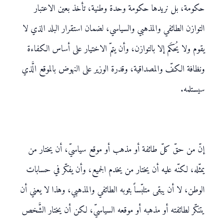
حكومة، بل نريدها حكومة وحدة وطنية، تأخذ بعين الاعتبار
التوازن الطائفي والمذهبي والسياسي، لضمان استقرار البلد الذي لا
يقوم ولا يُحكَم إلا بالتوازن، وأن يتمّ الاختيار على أساس الكفاءة
ونظافة الكفّ والمصداقية، وقدرة الوزير على النهوض بالموقع الَّذي
سيستلمه.
إنّ من حقّ كلّ طائفة أو مذهب أو موقع سياسيّ، أن يختار من
يمثّله، لكنّه عليه أن يختار من يخدم الجميع، وأن يفكّر في حسابات
الوطن، لا أن يبقى متلبّساً بثوبه الطائفي والمذهبي، وهذا لا يعني أن
يتنكّر لطائفته أو مذهبه أو موقعه السياسيّ، لكن أن يختار الشَّخص