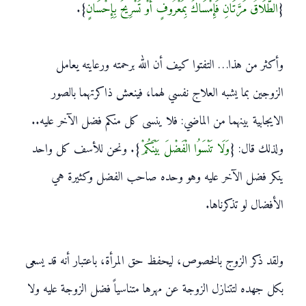
{
الطَّلَاقُ مَرَّتَانِ فَإِمْسَاكٌ بِمَعْرُوفٍ أَوْ تَسْرِيحٌ بِإِحْسَانٍ
}.
وأكثر من هذا… التفتوا كيف أن الله برحمته ورعايته يعامل
الزوجين بما يشبه العلاج نفسي لهما، فينعش ذاكرتهما بالصور
الايجابية بينهما من الماضي: فلا ينسى كل منكم فضل الآخر عليه..
ولذلك قال: {
وَلَا تَنْسَوُا الْفَضْلَ بَيْنَكُمْ
}. ونحن للأسف كل واحد
ينكر فضل الآخر عليه وهو وحده صاحب الفضل وكثيرة هي
الأفضال لو تذكرناها.
ولقد ذكر الزوج بالخصوص، ليحفظ حق المرأة، باعتبار أنه قد يسعى
بكل جهده لتتنازل الزوجة عن مهرها متناسياً فضل الزوجة عليه ولا