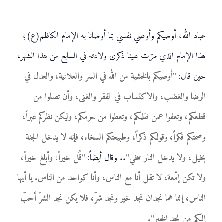
عباد الله، أوصيكم وأوصي نفسي بما أوصانا به الإمام الكاظم(ع)؛
هذا الإمام الذي مرّت علينا ذكرى ولادته في السابع من هذا الشهر،
حين قال:
"أوصيكم بالخشية من الله في السر والعلانية، والعدل في
الرضا والغضب، والاكتساب في الفقر والغنى، وأن تصلوا من
قطعكم، وتعفوا عمن ظلمكم، وتعطوا من حرمكم، وليكن نظركم عبراً،
وصمتكم فكراً، وقولكم ذكراً، وطبيعتكم السخاء، فإنه لا يدخل الجنة
بخيل، ولا يدخل النار سخي"
.. وقال أيضاً:
"قُل خيراً، وأبلغ خيراً،
ولا تكن إمّعة، لا تقل أنا مع الناس، وأنا كواحد من الناس. يا أيها
الناس، إنما هما نجدان نجد خير ونجد شرّ، فلا يكن نجد الشرّ أحبّ
إليكم من نجد الخير".