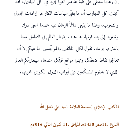
إنّ رهاننا سيبقى على تنمية عناصر القوة لدينا في كلّ الميادين، فقد
أثبتت كل التجارب أن ما يغيِّر سياسات الكبار هو إرادات الدول
والشعوب، وهذا ما ينبغي دائماً الرهان عليه عندما تسعى دولنا
وشعوبنا إلى بناء قوتها. عندها، سيضطر العالم إلى التعامل معنا
باحترام. لذلك، نقول لكل الخائفين والمتوجّسين: ما عليكم إلا أن
تعالجوا نقاط ضعفكم، وتبنوا مواقع قوتكم. عندها، سيحترمكم العالم
الذي لا يحترم المتسكّعين على أبواب الدول الكبرى لحمايتهم.
المكتب الإعلامي لسماحة العلامة السيد علي فضل الله
التاريخ :11صفر 1438هـ الموافق :11 تشرين الثاني 2016م