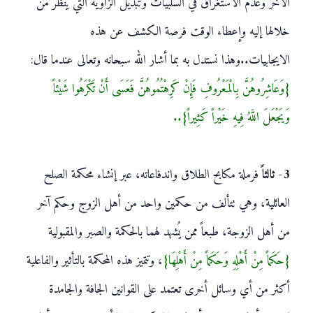
الآخر وعدم الاستغراق في السلبيات وتبديل الزاوية التي ينظر من
خلالها إليه وإعطاء الوقت فرصة الكشف عن هذه
الايجابيات..وهذا نستدل به بما أشار الله سبحانه وتعالى عندما قال:
{وَعَاشِرُوهُنَّ بِالْمَعْرُوفِ فَإِنْ كَرِهْتُمُوهُنَّ فَعَسَى أَنْ تَكْرَهُوا شَيْئاً
وَيَجْعَلَ اللَّهُ فِيهِ خَيْراً كَثِيراً}..
3- ثالثاً
فرملة مكابح الطلاق واندفاعاته، عبر إنشاء محكمة الصلح
العائلية، وهي تتألف من حكمين واحد من أهل الزوج وحكم آخر
من أهل الزوجة، طبعاً ممن يُشهد لهما بالحكمة والصبر والمقبولية
{حَكَماً مِنْ أَهْلِهِ وَحَكَماً مِنْ أَهْلِهَا}
، وتتميز هذه المحكمة بالتأثير والفاعلية
أكثر من أي وسائل أخرى تعتمد على القوانين الجافة والجامدة