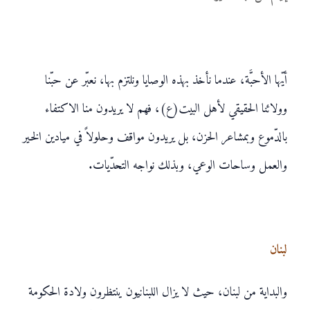
أيّها الأحبَّة، عندما نأخذ بهذه الوصايا ونلتزم بها، نعبّر عن حبّنا
وولائنا الحقيقي لأهل البيت(ع)، فهم لا يريدون منا الاكتفاء
بالدّموع وبمشاعر الحزن، بل يريدون مواقف وحلولاً في ميادين الخير
والعمل وساحات الوعي، وبذلك نواجه التحدّيات.
لبنان
والبداية من لبنان، حيث لا يزال اللبنانيون ينتظرون ولادة الحكومة