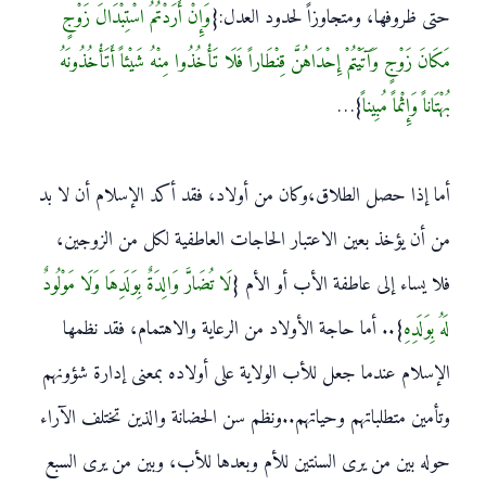
حتى ظروفها، ومتجاوزاً لحدود العدل:{
وَإِنْ أَرَدْتُمُ اسْتِبْدَالَ زَوْجٍ
مَكَانَ زَوْجٍ وَآَتَيْتُمْ إِحْدَاهُنَّ قِنْطَاراً فَلَا تَأْخُذُوا مِنْهُ شَيْئاً أَتَأْخُذُونَهُ
بُهْتَاناً وَإِثْماً مُبِيناً
}…
أما إذا حصل الطلاق،وكان من أولاد، فقد أكد الإسلام أن لا بد
من أن يؤخذ بعين الاعتبار الحاجات العاطفية لكل من الزوجين،
فلا يساء إلى عاطفة الأب أو الأم {
لَا تُضَارَّ وَالِدَةٌ بِوَلَدِهَا وَلَا مَوْلُودٌ
لَهُ بِوَلَدِهِ
}.. أما حاجة الأولاد من الرعاية والاهتمام، فقد نظمها
الإسلام عندما جعل للأب الولاية على أولاده بمعنى إدارة شؤونهم
وتأمين متطلباتهم وحياتهم..ونظم سن الحضانة والذين تختلف الآراء
حوله بين من يرى السنتين للأم وبعدها للأب، وبين من يرى السبع