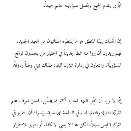
الَّذي يخدم الجميع ويتحمل مسؤوليته عنهم جميعاً.
إنّ التّمسّك بهذا المنطق هو ما ينتظره اللبنانيون من العهد الجديد،
فهم يريدون أن يروا منه نمطاً جديداً في اختيار من يتصدّون لمواقع
المسؤوليَّة، والتعاون في إدارة شؤون البلد، فبذلك نبني وطناً ودولةً.
إنّنا لا نريد أن نحمِّل العهد الجديد أكثر مما يتحمّل، فنحن نعرف حجم
التركة الثقيلة والتعقيدات في الساحة الداخلية، وندرك أن التغيير في
التركيبة ليس سهلاً، لكن هذا لا يعني الانكفاء أو التبرير للاستمرار