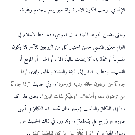
الإنساني الرحب لتكون الأسرة نواة خير ونفع للمجتمع وللحياة.
وحتى يضمن القواعد المتينة للبيت الزوجي، فقد دعا الإسلام إلى
التزام معايير تقتضي حسن اختيار كل من الزوجين للآخر فلا يكون
متسرعاً أو يتحكم به، كما يحدث غالباً، المال أو الجمال أو الموقع أو
النسب.. ودعا إلى النظر إلى البيئة والتنشئة والخلق والدين "
إذا
جاءكم من ترضون خلقه ودينه فزوجوه"
.. وفي حديث:
"إذا جاءكم
من ترضون دينه وأمانته".. "وعليكم بذات الدين"
. وفوق هذا كله
دعا إلى التكافؤ والتناسب (وخير مثال تجسد فيه التكافؤ في أبهى
صوره هو زواج علي بفاطمة).. وقد ورد في ذلك الحديث عن
رسول الله(ص):
"لو لم يُخْلَقُ علي ما كان لفاطمة كفؤ"
..