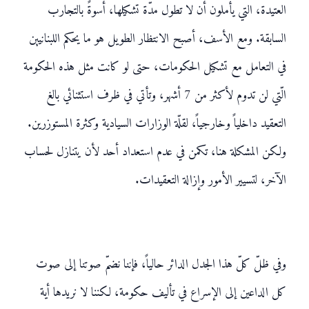
العتيدة، التي يأملون أن لا تطول مدّة تشكيلها، أسوةً بالتجارب
السابقة. ومع الأسف، أصبح الانتظار الطويل هو ما يحكم اللبنانيين
في التعامل مع تشكيل الحكومات، حتى لو كانت مثل هذه الحكومة
الّتي لن تدوم لأكثر من 7 أشهر، وتأتي في ظرف استثنائي بالغ
التعقيد داخلياً وخارجياً، لقلّة الوزارات السيادية وكثرة المستوزرين.
ولكن المشكلة هنا، تكمن في عدم استعداد أحد لأن يتنازل لحساب
الآخر، لتسيير الأمور وإزالة التعقيدات.
وفي ظلّ كلّ هذا الجدل الدائر حالياً، فإننا نضمّ صوتنا إلى صوت
كل الداعين إلى الإسراع في تأليف حكومة، لكننا لا نريدها أية