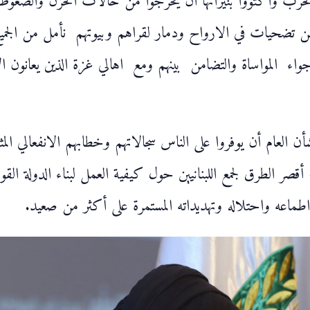
وا الحرب واكتووا بنيرانها ان يخرجوا من حالات الحزن والضغوط
ن تضحيات في الارواح ودمار لقراهم وبيوتهم نأمل من الجمي
واء المواساة والتضامن بينهم ومع اهالي غزة الذين يعانون ا
شأن العام أن يوفروا على الناس سجالاتهم وخطابهم الانفعالي 
ر الطرق لجمع اللبنانيين حول كيفية العمل لبناء الدولة القوي
اطماعه واحتلاله وتهديداته المستمرة على أكثر من صعيد.