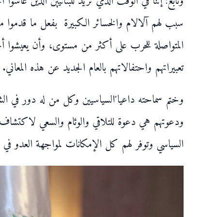
وتابع: إننا في الوقت الذي نريد للبنانيين الذين عاش
سبب لهم آلالام والخسائر الكبيرة بفعل ما قدموا م
المتواصلة للحرب على أكثر من مستوى، وأن يعيشوا أج
تعبيراتهم واحتفالاتهم بالعام الجديد عن هذه المعاني.
وختم سماحته داعيا ًالسياسيين وكل من له دور في ال
ودعوتهم هي دعوة للتلاقي والوئام والسعي لاكتشاف أقص
السياسي وتوفر لهم كل الإمكانات لمواجهة العدو في 