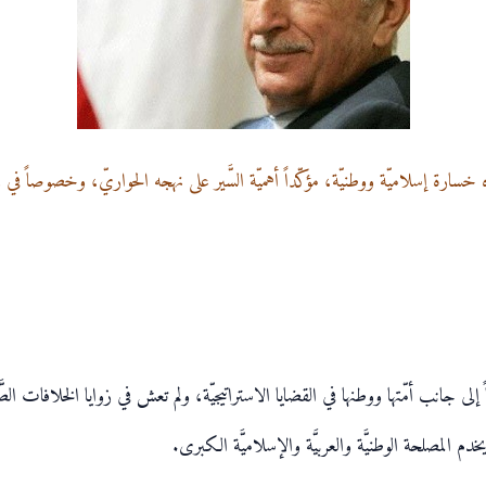
سارة إسلاميّة ووطنيّة، مؤكّداً أهميّة السَّير على نهجه الحواريّ، وخصوصاً في رفض
لى جانب أمّتها ووطنها في القضايا الاستراتيجيّة، ولم تعش في زوايا الخلافات ال
 المصلحة الوطنيَّة والعربيَّة والإسلاميَّة الكبرى.