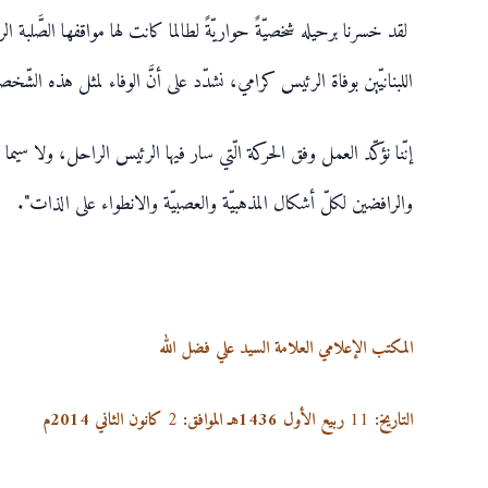
لقد خسرنا برحيله شخصيّةً حواريّةً لطالما كانت لها مواقفها الصَّلبة
اللبنانيّين بوفاة الرئيس كرامي، نشدّد على أنَّ الوفاء لمثل هذه الش
إنّنا نؤكّد العمل وفق الحركة الّتي سار فيها الرئيس الراحل، ولا سي
والرافضين لكلّ أشكال المذهبيّة والعصبيّة والانطواء على الذات".
المكتب الإعلامي العلامة السيد علي فضل الله
التاريخ:
11
ربيع
الأول
1436هـ
الموافق:
2
كانون الثاني 2014م