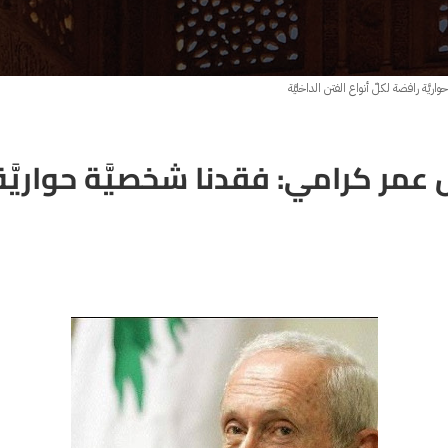
ريَّة رافضة لكلّ أنواع الفتن الداخليَّة
س عمر كرامي: فقدنا شخصيَّة حواريَّة