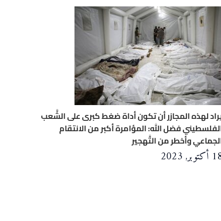
راد لهذه المجازر أن تكون أداة ضغط كبرى على الشَّعب
لفلسطيني فضل الله: المؤامرة أكبر من الانتقام
لجماعي وأخطر من التَّهجير
 أكتوبر, 2023