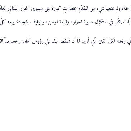
 الراسخة، ولم يمنعها شيء من التقدّم بخطواتٍ كبيرة على مستوى الحوار اللبناني ال
ّخصيّات يتمثّل في استكمال مسيرة الحوار، وقيامة الوطن، والوقوف بشجاعة بوجه كلّ
ما في رفضه لكلّ الفتن الّتي أريد لها أن تسقط البلد على رؤوس أهله، وخصوصاً الف