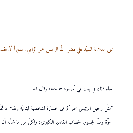
نعى العلامة السيّد علي فضل الله الرئيس عمر كرامي، معتبراً أنّ فقده خ
جاء ذلك في بيان نعي أصدره سماحته، وقال فيه:
"مثَّل رحيل الرئيس عمر كرامي خسارة لشخصيّة لبنانيّة وقفت دائماً إ
الهوّة ومدّ الجسور، لحساب القضايا الكبرى، ولكلّ من ما شأنه أن يخدم