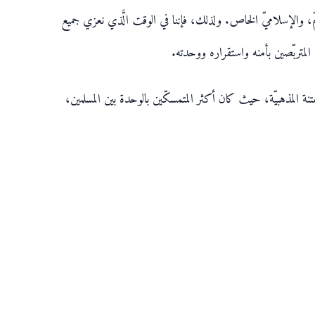
عامّ، والإسلاميّ الخاص. ولذلك، فإننا في الوقت الَّذي نعزي جميع
 المتربّصين بأمنه واستقراره ووحدته.
تنة المذهبيّة، حيث كان أكثر المتمسكّين بالوحدة بين المسلمين،