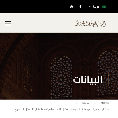
العربية
البيانات
Home
البيانات
استنكر المجزرة المروعة في السويداء | فضل الله: لمواجهة جماعيّة لهذا العقل التدميريّ