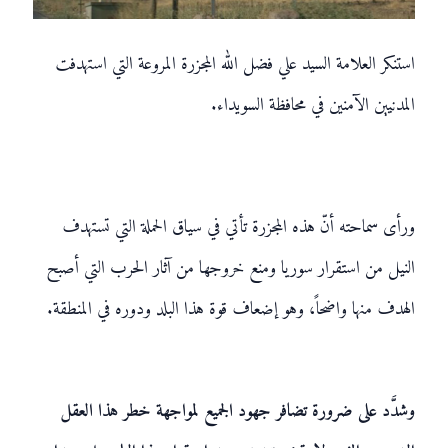
استنكر العلامة السيد علي فضل الله المجزرة المروعة التي استهدفت
المدنيين الآمنين في محافظة السويداء.
ورأى سماحته أنّ هذه المجزرة تأتي في سياق الحملة التي تستهدف
النيل من استقرار سوريا ومنع خروجها من آثار الحرب التي أصبح
الهدف منها واضحاً، وهو إضعاف قوة هذا البلد ودوره في المنطقة.
وشدَّد على ضرورة تضافر جهود الجميع لمواجهة خطر هذا العقل