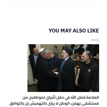
YOU MAY ALSO LIKE
العلامة فضل الله في حفل تأبيني لموظفين من
مستشفى بهمن: الوطن لا يبنى بالتهميش بل بالتوافق