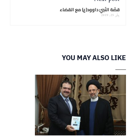
قصَّة النّبيّ داوود(ع) مع القضاء
يناير 25, 2019
YOU MAY ALSO LIKE