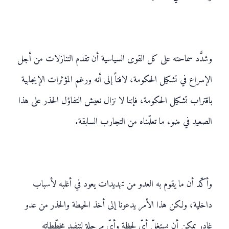
وشدَّد سماحته على كل القوى السياسية أن تقدم التنازلات من أجل
الإسراع في تشكيل الحكومة، لافتاً إلى أنه ورغم المؤثرات الإيجابية
باقتراب تشكيل الحكومة، فإننا لا نزال نعيش التفاؤل الحذر على هذا
الصعيد في ضوء ما تعلّمناه من التجارب السابقة.
وأكّد أن ما يقوم به العدو من تهديدات يعود في أغلبه لأسباب
داخلية، ولكن هذا الأمر يدعونا إلى أخذ الحيطة والحذر من عدو
غادر يمكن أن يستغلّ أيّ لحظة وأيّ مرحلة لتنفيد مخطّطاته