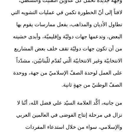
وجهة جديدة تحمل كلّ عناوين التفتيت والتشظّي،
لافتاً إلى أنّ الخطورة تكمن في عمليات التشويه التي
تطاول الأديان والمذاهب، بفعل ممارسات يقوم بها
البعض، وتدعمها جهات دوليّة وإقليميّة، وأبدى خشيته
من أن تكون جهات دوليّة تقف خلف بعض المشاريع
الانتخابيّة وغير الانتخابيّة الّتي تُقدّم للّبنانيّين، مشدّداً
على العمل لوحدة الصفّ الإسلاميّ من جهة، ووحدة
الصفّ الوطنيّ من جهةٍ ثانية.
من جانبه، أكَّد العلامة السيّد علي فضل الله، أنّنا لا
نزال في مرحلة إنتاج الفوضى في العالمين العربي
والإسلامي، سواء من خلال استدعاء المفردات